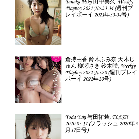
Tanaka Miku 田中美久, Weekly
Playboy 2021 No.33-34 (週刊プ
レイボーイ 2021年33-34号)
倉持由香 鈴木ふみ奈 天木じ
ゅん 柳瀬さき 鈴木咲, Weekly
Playboy 2022 No.20 (週刊プレイ
ボーイ 2022年20号)
Yoda Yuki 与田祐希, FLASH
2020.03.17 (フラッシュ 2020年3
月17日号)