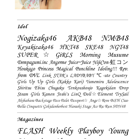
Idol
Nogizaka46
AKB48
NMB48
Keyakizaka46
HKT48
SKE48
NGT48
SUPER☆GiRLS
Morning Musume
Dempagumi.inc
Angerme
Juice=Juice
NijiCon-虹コン
Houkago Princess
Magical Punchline
Idoling!!!
Rev.
from DVL
Link STAR`s
LADYBABY
℃-ute
Country
Girls
Up Up Girls (Kakko Kari)
Yumemiru Adolescence
Shiritsu Ebisu Chugaku
Tenkoushoujo Kagekidan
Drop
Steam Girls
Kamen Joshi's
LinQ
Doll☆Element
TrySail
Akihabara Backstage Pass
Palet
Passport☆
Ange☆Reve
BiSH
Ciao
Bella Cinquetti
Gekidanherbest
Haraeki Stage Ace
Ru:Run
SDN48
Magazines
FLASH
Weekly Playboy
Young