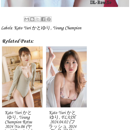
Labels:
Kato Yuri かとゆり
,
Young Champion
Related Posts:
Kato Yuri かと
Kato Yuri かと
ゆり, Young
ゆり, FLASH
Champion Retsu
2024.04.02 (フ
2024 No.06 (ヤ
ラッシュ 2024