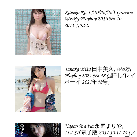
Kaneko Rie LADYBABY Gravure
Weekly Playboy 2016 No.10 +
2015 No.52.
Tanaka Miku 田中美久, Weekly
Playboy 2021 No.48 (週刊プレイ
ボーイ 2021年48号)
Nagao Mariya 永尾まりや,
FLASH 電子版 2017.10.17-24 (フ