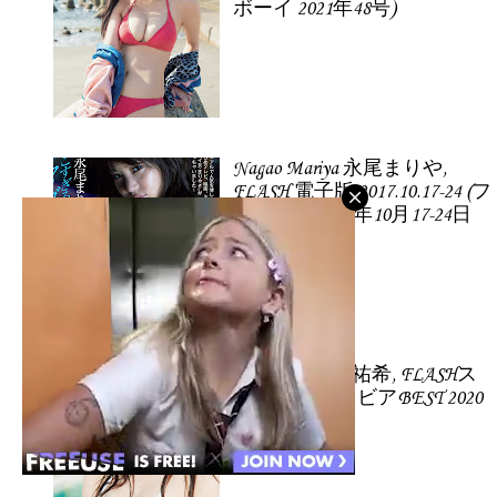
ボーイ 2021年48号)
Nagao Mariya 永尾まりや,
FLASH 電子版 2017.10.17-24 (フ
ラッシュ 2017年10月17-24日
号)
Yoda Yuki 与田祐希, FLASHス
ペシャル グラビアBEST 2020
年早春号