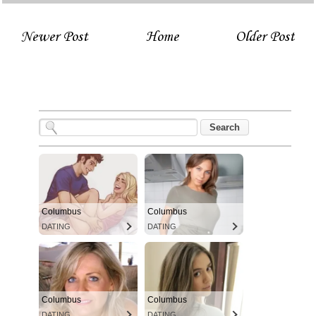
Newer Post
Home
Older Post
Columbus
Columbus
DATING
DATING
Columbus
Columbus
DATING
DATING