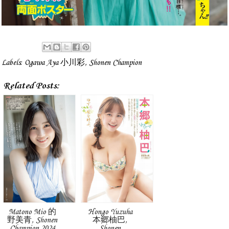
Labels:
Ogawa Aya 小川彩
,
Shonen Champion
Related Posts:
Matono Mio 的
Hongo Yuzuha
野美青, Shonen
本郷柚巴,
Champion 2024
Shonen