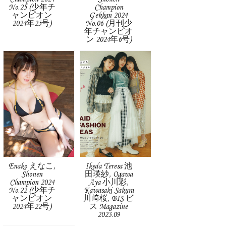
No.25 (少年チ
Champion
ャンピオン
Gekkan 2024
2024年25号)
No.06 (月刊少
年チャンピオ
ン 2024年6号)
Enako えなこ,
Ikeda Teresa 池
Shonen
田瑛紗, Ogawa
Champion 2024
Aya 小川彩,
No.22 (少年チ
Kawasaki Sakura
ャンピオン
川﨑桜, BIS ビ
2024年22号)
ス Magazine
2023.09