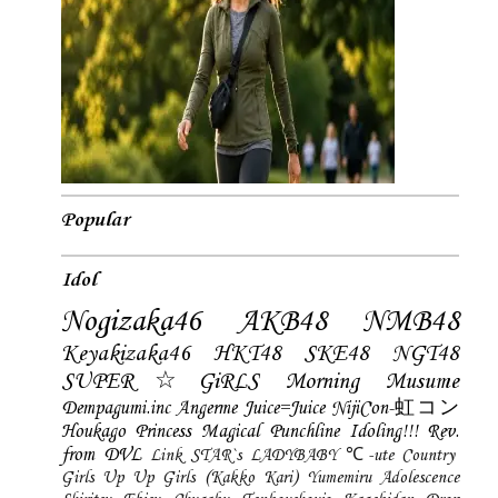
Popular
Idol
Nogizaka46
AKB48
NMB48
Keyakizaka46
HKT48
SKE48
NGT48
SUPER☆GiRLS
Morning Musume
Dempagumi.inc
Angerme
Juice=Juice
NijiCon-虹コン
Houkago Princess
Magical Punchline
Idoling!!!
Rev.
from DVL
Link STAR`s
LADYBABY
℃-ute
Country
Girls
Up Up Girls (Kakko Kari)
Yumemiru Adolescence