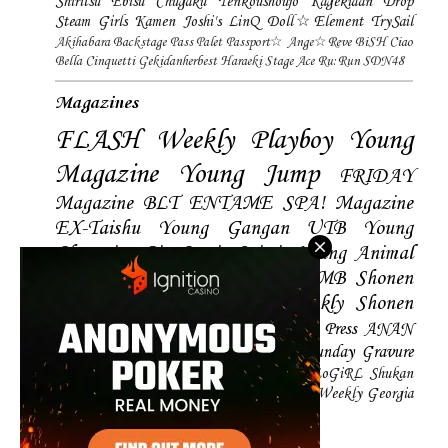
Shiritsu Ebisu Chugaku
Tenkoushoujo Kagekidan
Drop
Steam Girls
Kamen Joshi's
LinQ
Doll☆Element
TrySail
Akihabara Backstage Pass
Palet
Passport☆
Ange☆Reve
BiSH
Ciao
Bella Cinquetti
Gekidanherbest
Haraeki Stage Ace
Ru:Run
SDN48
Magazines
FLASH
Weekly Playboy
Young
Magazine
Young Jump
FRIDAY
Magazine
BLT
ENTAME
SPA! Magazine
EX-Taishu
Young Gangan
UTB
Young
Champion
Big Comic Spirtis
Young Animal
Shonen Magazine
BUBKA
BOMB
Shonen
Champion
Manga Action
Weekly Shonen
Sunday
Photobooks
BRODY
Hustle Press
ANAN
Magazine
SMART Magazine
Young Sunday
Gravure
The Television
CD&DL My Girl
Daily LoGiRL
Shukan
Taishu
Girls! Magazine
Soccer Game King
Weekly Georgia
Sunday Magazine
Mery Magazine