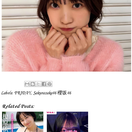
Labels:
FRIDAY
,
Sakurazaka46 櫻坂46
Related Posts: