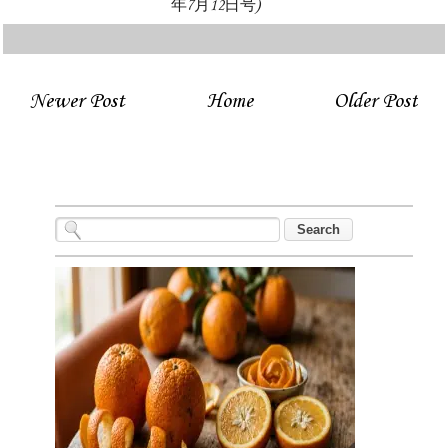
年7月12日号)
Newer Post
Home
Older Post