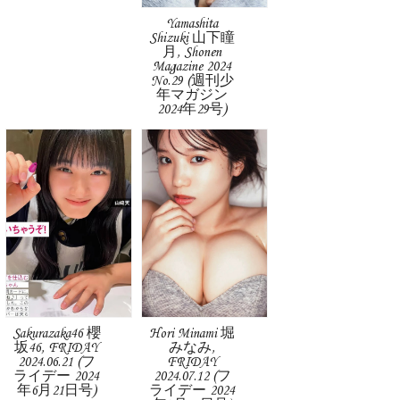
Yamashita
Shizuki 山下瞳
月, Shonen
Magazine 2024
No.29 (週刊少
年マガジン
2024年29号)
Sakurazaka46 櫻
Hori Minami 堀
坂46, FRIDAY
みなみ,
2024.06.21 (フ
FRIDAY
ライデー 2024
2024.07.12 (フ
年6月21日号)
ライデー 2024