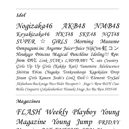
Idol
Nogizaka46
AKB48
NMB48
Keyakizaka46
HKT48
SKE48
NGT48
SUPER☆GiRLS
Morning Musume
Dempagumi.inc
Angerme
Juice=Juice
NijiCon-虹コン
Houkago Princess
Magical Punchline
Idoling!!!
Rev.
from DVL
Link STAR`s
LADYBABY
℃-ute
Country
Girls
Up Up Girls (Kakko Kari)
Yumemiru Adolescence
Shiritsu Ebisu Chugaku
Tenkoushoujo Kagekidan
Drop
Steam Girls
Kamen Joshi's
LinQ
Doll☆Element
TrySail
Akihabara Backstage Pass
Palet
Passport☆
Ange☆Reve
BiSH
Ciao
Bella Cinquetti
Gekidanherbest
Haraeki Stage Ace
Ru:Run
SDN48
Magazines
FLASH
Weekly Playboy
Young
Magazine
Young Jump
FRIDAY