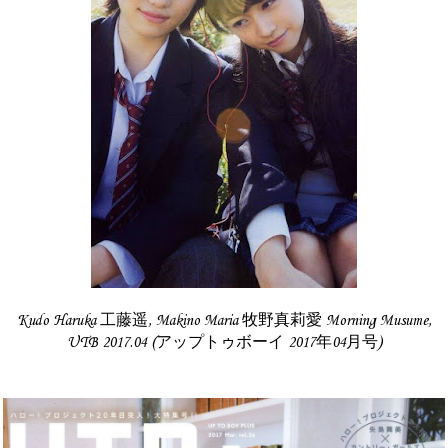
Kudo Haruka 工藤遥, Makino Maria 牧野真莉愛 Morning Musume,
UTB 2017.04 (アップトゥボーイ 2017年04月号)