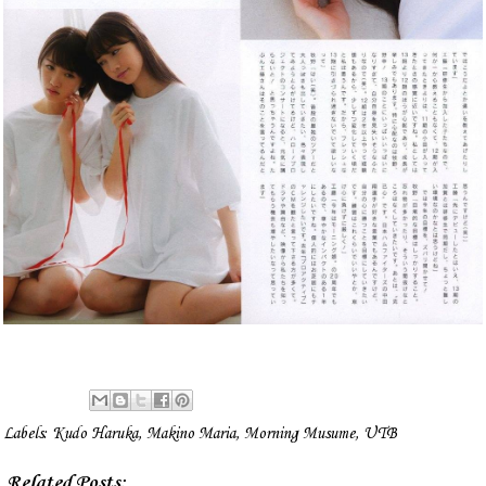
Labels:
Kudo Haruka
,
Makino Maria
,
Morning Musume
,
UTB
Related Posts: