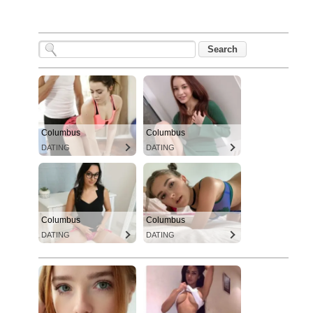
Columbus
Columbus
DATING
DATING
Columbus
Columbus
DATING
DATING