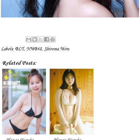
Labels:
BLT
,
NMB48
,
Shiroma Miru
Related Posts: