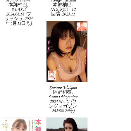
Hongo Yuzuha
Hongo Yuzuha
本郷柚巴,
本郷柚巴,
FLASH
STRiKE！ 12
2024.06.18 (フ
回表 2023.11
ラッシュ 2024
年6月18日号)
Sumino Wakana
隅野和奏,
Young Magazine
2024 No.24 (ヤ
ングマガジン
2024年24号)