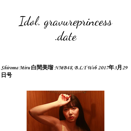
Idol. gravureprincess
.date
Shiroma Miru 白間美瑠 NMB48, B.L.T Web 2017年3月29
日号