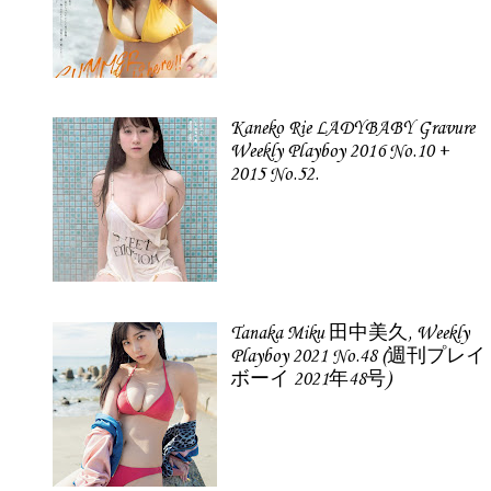
Kaneko Rie LADYBABY Gravure
Weekly Playboy 2016 No.10 +
2015 No.52.
Tanaka Miku 田中美久, Weekly
Playboy 2021 No.48 (週刊プレイ
ボーイ 2021年48号)