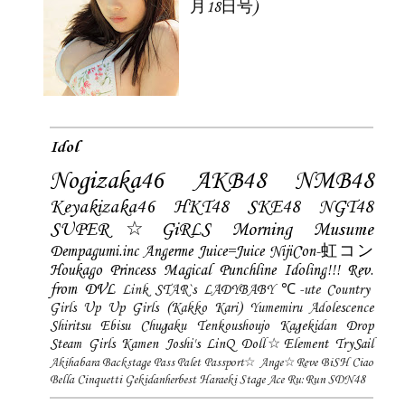
月18日号)
Idol
Nogizaka46
AKB48
NMB48
Keyakizaka46
HKT48
SKE48
NGT48
SUPER☆GiRLS
Morning Musume
Dempagumi.inc
Angerme
Juice=Juice
NijiCon-虹コン
Houkago Princess
Magical Punchline
Idoling!!!
Rev.
from DVL
Link STAR`s
LADYBABY
℃-ute
Country
Girls
Up Up Girls (Kakko Kari)
Yumemiru Adolescence
Shiritsu Ebisu Chugaku
Tenkoushoujo Kagekidan
Drop
Steam Girls
Kamen Joshi's
LinQ
Doll☆Element
TrySail
Akihabara Backstage Pass
Palet
Passport☆
Ange☆Reve
BiSH
Ciao
Bella Cinquetti
Gekidanherbest
Haraeki Stage Ace
Ru:Run
SDN48