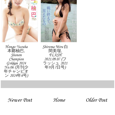
Hongo Yuzuha
Shiroma Miru 白
本郷柚巴,
間美瑠,
Shonen
FLASH
Champion
2021.09.07 (フ
Gekkan 2024
ラッシュ 2021
No.06 (月刊少
年9月7日号)
年チャンピオ
ン 2024年6号)
Newer Post
Home
Older Post