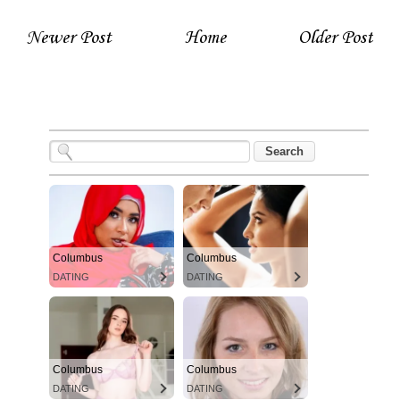
Newer Post
Home
Older Post
Columbus
Columbus
DATING
DATING
Columbus
Columbus
DATING
DATING