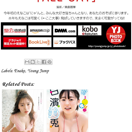
Labels:
Enako
,
Young Jump
Related Posts: