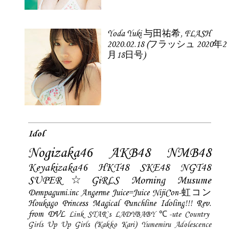
Yoda Yuki 与田祐希, FLASH
2020.02.18 (フラッシュ 2020年2
月18日号)
Idol
Nogizaka46
AKB48
NMB48
Keyakizaka46
HKT48
SKE48
NGT48
SUPER☆GiRLS
Morning Musume
Dempagumi.inc
Angerme
Juice=Juice
NijiCon-虹コン
Houkago Princess
Magical Punchline
Idoling!!!
Rev.
from DVL
Link STAR`s
LADYBABY
℃-ute
Country
Girls
Up Up Girls (Kakko Kari)
Yumemiru Adolescence