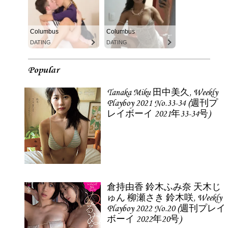
Columbus
Columbus
DATING
DATING
Popular
Tanaka Miku 田中美久, Weekly
Playboy 2021 No.33-34 (週刊プ
レイボーイ 2021年33-34号)
倉持由香 鈴木ふみ奈 天木じ
ゅん 柳瀬さき 鈴木咲, Weekly
Playboy 2022 No.20 (週刊プレイ
ボーイ 2022年20号)