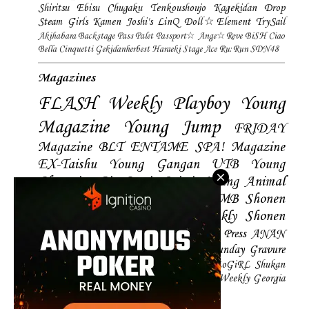
Shiritsu Ebisu Chugaku
Tenkoushoujo Kagekidan
Drop
Steam Girls
Kamen Joshi's
LinQ
Doll☆Element
TrySail
Akihabara Backstage Pass
Palet
Passport☆
Ange☆Reve
BiSH
Ciao
Bella Cinquetti
Gekidanherbest
Haraeki Stage Ace
Ru:Run
SDN48
Magazines
FLASH
Weekly Playboy
Young
Magazine
Young Jump
FRIDAY
Magazine
BLT
ENTAME
SPA! Magazine
EX-Taishu
Young Gangan
UTB
Young
Champion
Big Comic Spirtis
Young Animal
Shonen Magazine
BUBKA
BOMB
Shonen
Champion
Manga Action
Weekly Shonen
Sunday
Photobooks
BRODY
Hustle Press
ANAN
Magazine
SMART Magazine
Young Sunday
Gravure
The Television
CD&DL My Girl
Daily LoGiRL
Shukan
Taishu
Girls! Magazine
Soccer Game King
Weekly Georgia
Sunday Magazine
Mery Magazine