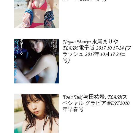
Nagao Mariya 永尾まりや,
FLASH 電子版 2017.10.17-24 (フ
ラッシュ 2017年10月17-24日
号)
Yoda Yuki 与田祐希, FLASHス
ペシャル グラビアBEST 2020
年早春号