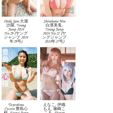
Otaki Sara 大瀧
Shirahama Miu
沙羅, Young
白濱美兎,
Jump 2024
Young Jump
No.29 (ヤング
2024 No.27 (ヤ
ジャンプ 2024
ングジャンプ
年29号)
2024年27号)
Toyoshima
えなこ, 伊織
Cocoro 豊島心
もえ, 篠崎こ