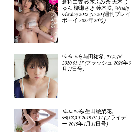
倉持由香 鈴木ふみ奈 天木じ
ゅん 柳瀬さき 鈴木咲, Weekly
Playboy 2022 No.20 (週刊プレイ
ボーイ 2022年20号)
Yoda Yuki 与田祐希, FLASH
2020.03.17 (フラッシュ 2020年3
月17日号)
Ikuta Erika 生田絵梨花,
FRIDAY 2019.01.11 (フライデ
ー 2019年1月11日号)