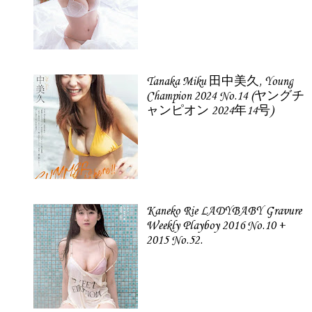
Tanaka Miku 田中美久, Young
Champion 2024 No.14 (ヤングチ
ャンピオン 2024年14号)
Kaneko Rie LADYBABY Gravure
Weekly Playboy 2016 No.10 +
2015 No.52.