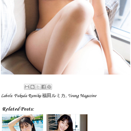
Labels:
Fukuda Rumika 福田ルミカ
,
Young Magazine
Related Posts: