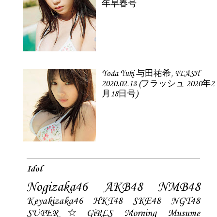
年早春号
Yoda Yuki 与田祐希, FLASH
2020.02.18 (フラッシュ 2020年2
月18日号)
Idol
Nogizaka46
AKB48
NMB48
Keyakizaka46
HKT48
SKE48
NGT48
SUPER☆GiRLS
Morning Musume