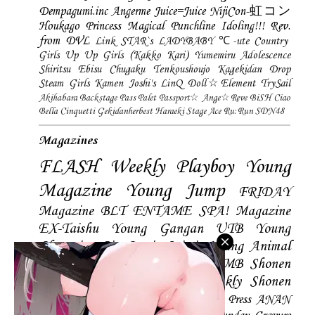
Dempagumi.inc
Angerme
Juice=Juice
NijiCon-虹コン
Houkago Princess
Magical Punchline
Idoling!!!
Rev.
from DVL
Link STAR`s
LADYBABY
℃-ute
Country
Girls
Up Up Girls (Kakko Kari)
Yumemiru Adolescence
Shiritsu Ebisu Chugaku
Tenkoushoujo Kagekidan
Drop
Steam Girls
Kamen Joshi's
LinQ
Doll☆Element
TrySail
Akihabara Backstage Pass
Palet
Passport☆
Ange☆Reve
BiSH
Ciao
Bella Cinquetti
Gekidanherbest
Haraeki Stage Ace
Ru:Run
SDN48
Magazines
FLASH
Weekly Playboy
Young
Magazine
Young Jump
FRIDAY
Magazine
BLT
ENTAME
SPA! Magazine
EX-Taishu
Young Gangan
UTB
Young
Champion
Big Comic Spirtis
Young Animal
Shonen Magazine
BUBKA
BOMB
Shonen
Champion
Manga Action
Weekly Shonen
Sunday
Photobooks
BRODY
Hustle Press
ANAN