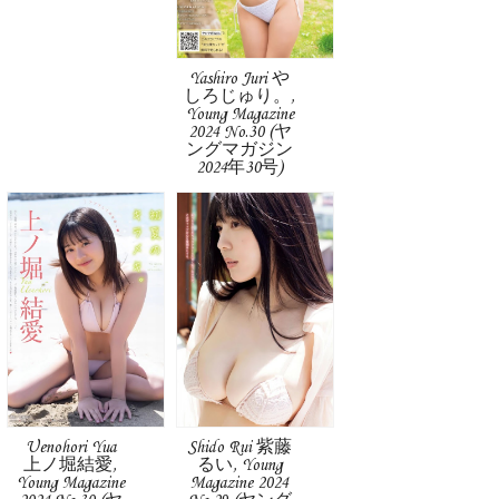
Yashiro Juri や
しろじゅり。,
Young Magazine
2024 No.30 (ヤ
ングマガジン
2024年30号)
Uenohori Yua
Shido Rui 紫藤
上ノ堀結愛,
るい, Young
Young Magazine
Magazine 2024