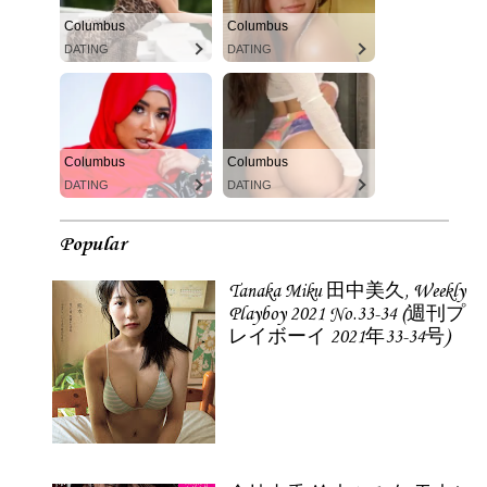
Columbus
Columbus
DATING
DATING
Columbus
Columbus
DATING
DATING
Popular
Tanaka Miku 田中美久, Weekly
Playboy 2021 No.33-34 (週刊プ
レイボーイ 2021年33-34号)