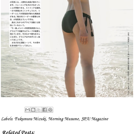
Labels:
Fukumura Mizuki
,
Morning Musume
,
SPA! Magazine
Related Posts: