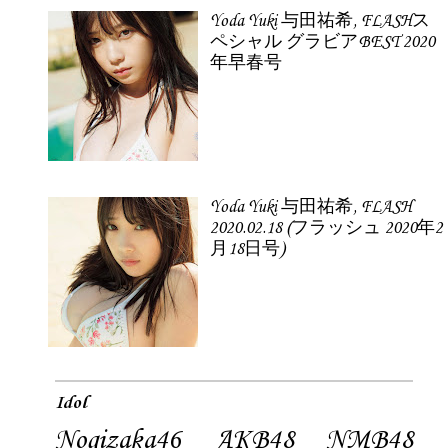
Yoda Yuki 与田祐希, FLASHス
ペシャル グラビアBEST 2020
年早春号
Yoda Yuki 与田祐希, FLASH
2020.02.18 (フラッシュ 2020年2
月18日号)
Idol
Nogizaka46
AKB48
NMB48