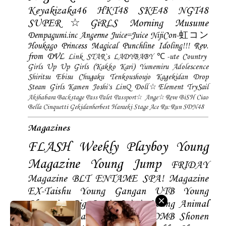
Keyakizaka46
HKT48
SKE48
NGT48
SUPER☆GiRLS
Morning Musume
Dempagumi.inc
Angerme
Juice=Juice
NijiCon-虹コン
Houkago Princess
Magical Punchline
Idoling!!!
Rev.
from DVL
Link STAR`s
LADYBABY
℃-ute
Country
Girls
Up Up Girls (Kakko Kari)
Yumemiru Adolescence
Shiritsu Ebisu Chugaku
Tenkoushoujo Kagekidan
Drop
Steam Girls
Kamen Joshi's
LinQ
Doll☆Element
TrySail
Akihabara Backstage Pass
Palet
Passport☆
Ange☆Reve
BiSH
Ciao
Bella Cinquetti
Gekidanherbest
Haraeki Stage Ace
Ru:Run
SDN48
Magazines
FLASH
Weekly Playboy
Young
Magazine
Young Jump
FRIDAY
Magazine
BLT
ENTAME
SPA! Magazine
EX-Taishu
Young Gangan
UTB
Young
Champion
Big Comic Spirtis
Young Animal
Shonen Magazine
BUBKA
BOMB
Shonen