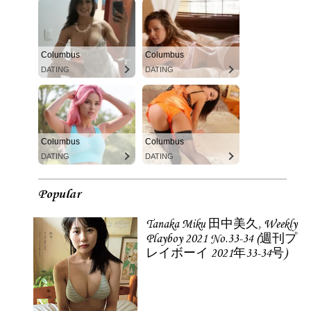
Columbus
Columbus
DATING
DATING
Columbus
Columbus
DATING
DATING
Popular
Tanaka Miku 田中美久, Weekly
Playboy 2021 No.33-34 (週刊プ
レイボーイ 2021年33-34号)