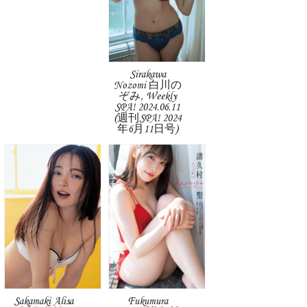
Sirakawa
Nozomi 白川の
ぞみ, Weekly
SPA! 2024.06.11
(週刊SPA! 2024
年6月11日号)
Sakamaki Alisa
Fukumura