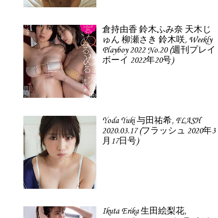
倉持由香 鈴木ふみ奈 天木じ
ゅん 柳瀬さき 鈴木咲, Weekly
Playboy 2022 No.20 (週刊プレイ
ボーイ 2022年20号)
Yoda Yuki 与田祐希, FLASH
2020.03.17 (フラッシュ 2020年3
月17日号)
Ikuta Erika 生田絵梨花,