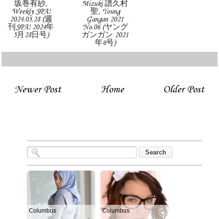
坂巻有紗,
Mizuki 譜久村
Weekly SPA!
聖, Young
2024.05.28 (週
Gangan 2021
刊SPA! 2024年
No.06 (ヤング
5月28日号)
ガンガン 2021
年6号)
Newer Post
Home
Older Post
Columbus
Columbus