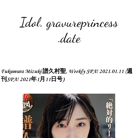
Idol. gravureprincess
.date
Fukumura Mizuki 譜久村聖, Weekly SPA! 2021.01.11 (週
刊SPA! 2021年1月11日号)