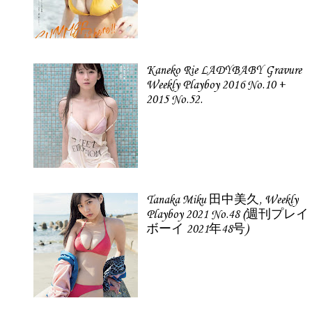
Kaneko Rie LADYBABY Gravure
Weekly Playboy 2016 No.10 +
2015 No.52.
Tanaka Miku 田中美久, Weekly
Playboy 2021 No.48 (週刊プレイ
ボーイ 2021年48号)