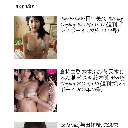
Popular
Tanaka Miku 田中美久, Weekly
Playboy 2021 No.33-34 (週刊プ
レイボーイ 2021年33-34号)
倉持由香 鈴木ふみ奈 天木じ
ゅん 柳瀬さき 鈴木咲, Weekly
Playboy 2022 No.20 (週刊プレイ
ボーイ 2022年20号)
Yoda Yuki 与田祐希, FLASH