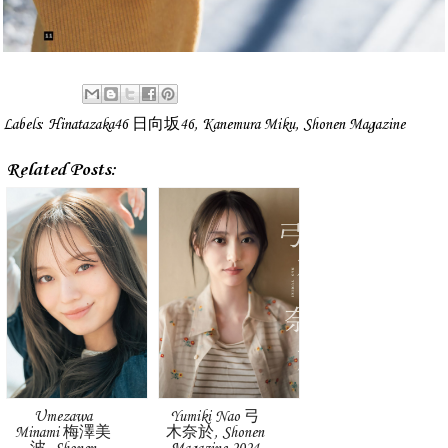
Labels:
Hinatazaka46 日向坂46
,
Kanemura Miku
,
Shonen Magazine
Related Posts:
Umezawa
Yumiki Nao 弓
Minami 梅澤美
木奈於, Shonen