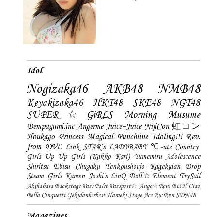
Idol
Nogizaka46
AKB48
NMB48
Keyakizaka46
HKT48
SKE48
NGT48
SUPER☆GiRLS
Morning Musume
Dempagumi.inc
Angerme
Juice=Juice
NijiCon-虹コン
Houkago Princess
Magical Punchline
Idoling!!!
Rev.
from DVL
Link STAR`s
LADYBABY
℃-ute
Country
Girls
Up Up Girls (Kakko Kari)
Yumemiru Adolescence
Shiritsu Ebisu Chugaku
Tenkoushoujo Kagekidan
Drop
Steam Girls
Kamen Joshi's
LinQ
Doll☆Element
TrySail
Akihabara Backstage Pass
Palet
Passport☆
Ange☆Reve
BiSH
Ciao
Bella Cinquetti
Gekidanherbest
Haraeki Stage Ace
Ru:Run
SDN48
Magazines