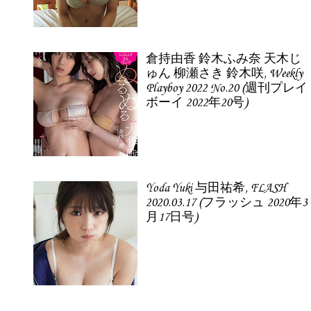
倉持由香 鈴木ふみ奈 天木じ
ゅん 柳瀬さき 鈴木咲, Weekly
Playboy 2022 No.20 (週刊プレイ
ボーイ 2022年20号)
Yoda Yuki 与田祐希, FLASH
2020.03.17 (フラッシュ 2020年3
月17日号)