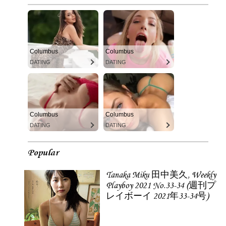
Columbus
Columbus
DATING
DATING
Columbus
Columbus
DATING
DATING
Popular
Tanaka Miku 田中美久, Weekly
Playboy 2021 No.33-34 (週刊プ
レイボーイ 2021年33-34号)