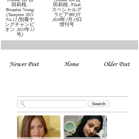
田莉桜,
田莉桜, Flash
Bessatsu Young
スペシャルグ
Champion 2021
ラビアBEST
No.12 (別冊ヤ
2020年7月25日
ングチャンピ
増刊号
オン 2021年12
号)
Newer Post
Home
Older Post