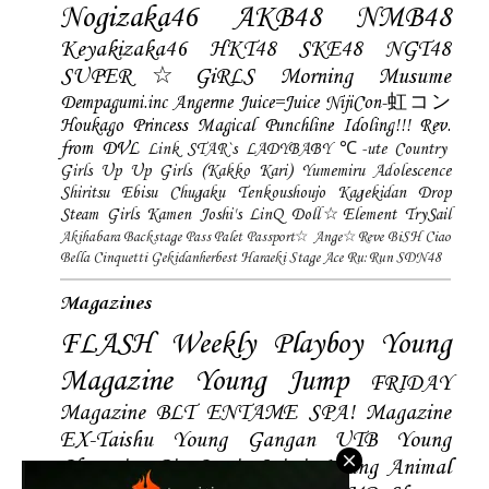
Nogizaka46
AKB48
NMB48
Keyakizaka46
HKT48
SKE48
NGT48
SUPER☆GiRLS
Morning Musume
Dempagumi.inc
Angerme
Juice=Juice
NijiCon-虹コン
Houkago Princess
Magical Punchline
Idoling!!!
Rev.
from DVL
Link STAR`s
LADYBABY
℃-ute
Country
Girls
Up Up Girls (Kakko Kari)
Yumemiru Adolescence
Shiritsu Ebisu Chugaku
Tenkoushoujo Kagekidan
Drop
Steam Girls
Kamen Joshi's
LinQ
Doll☆Element
TrySail
Akihabara Backstage Pass
Palet
Passport☆
Ange☆Reve
BiSH
Ciao
Bella Cinquetti
Gekidanherbest
Haraeki Stage Ace
Ru:Run
SDN48
Magazines
FLASH
Weekly Playboy
Young
Magazine
Young Jump
FRIDAY
Magazine
BLT
ENTAME
SPA! Magazine
EX-Taishu
Young Gangan
UTB
Young
Champion
Big Comic Spirtis
Young Animal