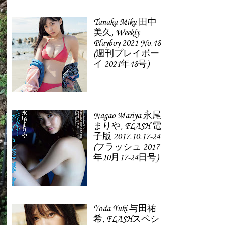
Tanaka Miku 田中
美久, Weekly
Playboy 2021 No.48
(週刊プレイボー
イ 2021年48号)
Nagao Mariya 永尾
まりや, FLASH 電
子版 2017.10.17-24
(フラッシュ 2017
年10月17-24日号)
Yoda Yuki 与田祐
希, FLASHスペシ