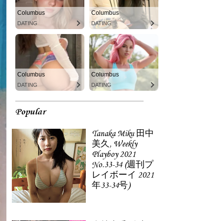
Columbus
Columbus
DATING
DATING
Columbus
Columbus
DATING
DATING
Popular
Tanaka Miku 田中
美久, Weekly
Playboy 2021
No.33-34 (週刊プ
レイボーイ 2021
年33-34号)