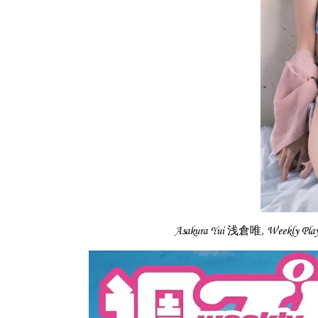
Asakura Yui 浅倉唯, Weekly 