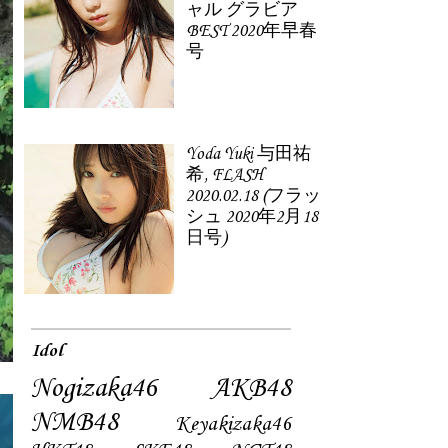
ャル グラビア
BEST 2020年早春
号
Yoda Yuki 与田祐
希, FLASH
2020.02.18 (フラッ
シュ 2020年2月18
日号)
Idol
Nogizaka46
AKB48
NMB48
Keyakizaka46