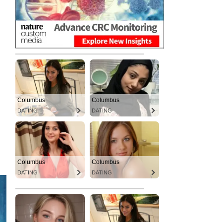
Columbus
Columbus
DATING
DATING
Columbus
Columbus
DATING
DATING