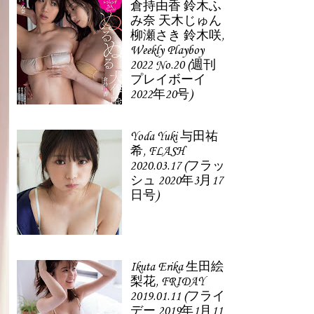
倉持由香 鈴木ふ
み奈 天木じゅん
柳瀬さき 鈴木咲,
Weekly Playboy
2022 No.20 (週刊
プレイボーイ
2022年20号)
Yoda Yuki 与田祐
希, FLASH
2020.03.17 (フラッ
シュ 2020年3月17
日号)
Ikuta Erika 生田絵
梨花, FRIDAY
2019.01.11 (フライ
デー 2019年1月11