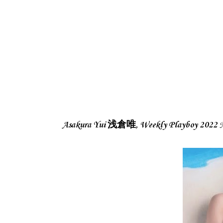
Asakura Yui 浅倉唯, Weekly Playboy 