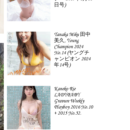
日号)
Tanaka Miku 田中
美久, Young
Champion 2024
No.14 (ヤングチ
ャンピオン 2024
年14号)
Kaneko Rie
LADYBABY
Gravure Weekly
Playboy 2016 No.10
+ 2015 No.52.