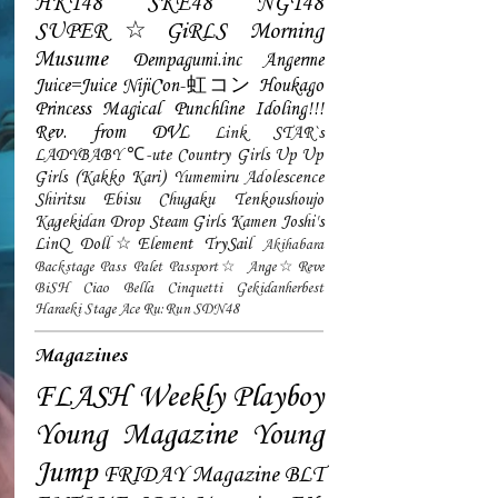
HKT48
SKE48
NGT48
SUPER☆GiRLS
Morning
Musume
Dempagumi.inc
Angerme
Juice=Juice
NijiCon-虹コン
Houkago
Princess
Magical Punchline
Idoling!!!
Rev. from DVL
Link STAR`s
LADYBABY
℃-ute
Country Girls
Up Up
Girls (Kakko Kari)
Yumemiru Adolescence
Shiritsu Ebisu Chugaku
Tenkoushoujo
Kagekidan
Drop
Steam Girls
Kamen Joshi's
LinQ
Doll☆Element
TrySail
Akihabara
Backstage Pass
Palet
Passport☆
Ange☆Reve
BiSH
Ciao Bella Cinquetti
Gekidanherbest
Haraeki Stage Ace
Ru:Run
SDN48
Magazines
FLASH
Weekly Playboy
Young Magazine
Young
Jump
FRIDAY Magazine
BLT