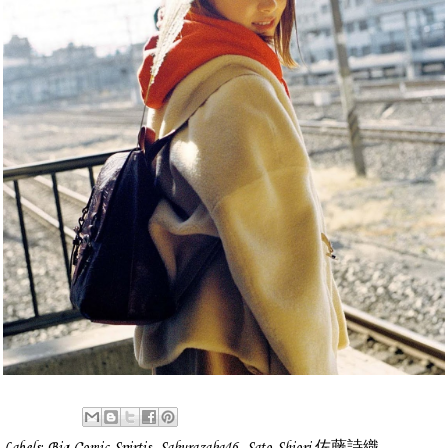
Labels:
Big Comic Spirtis
,
Sakurazaka46
,
Sato Shiori 佐藤詩織