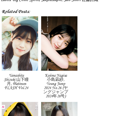
Related Posts:
Yamashita
Kojima Nagisa
Shizuki 山下瞳
小島凪紗,
月, Platinum
Young Jump
FLASH Vol.24
2024 No.26 (ヤ
ングジャンプ
2024年26号)