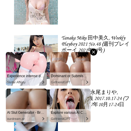
Tanaka Miku 田中美久, Weekly
Playboy 2021 No.48 (週刊プレイ
ボーイ 2021年48号)
Experience intense desire for girls anytime, anywhere.
Dominant or Submissive? Cold or Wild?
Stellar Affinity
GirlfriendGPT
Nagao Mariya 永尾まりや,
FLASH 電子版 2017.10.17-24 (フ
ラッシュ 2017年10月17-24日
号)
AI Slut Generator - Bring your Fantasies to life 🔥
Explore various AI Characters on GirlfriendGPT
ourdream.ai
GirlfriendGPT