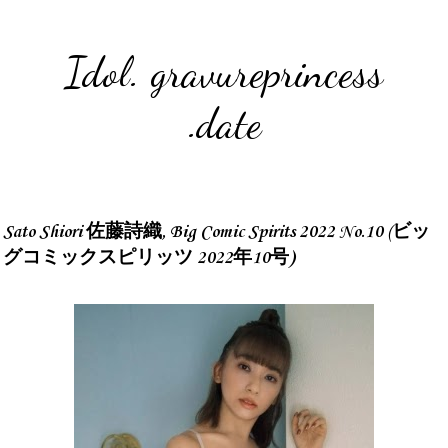
Idol. gravureprincess
.date
Sato Shiori 佐藤詩織, Big Comic Spirits 2022 No.10 (ビッ
グコミックスピリッツ 2022年10号)