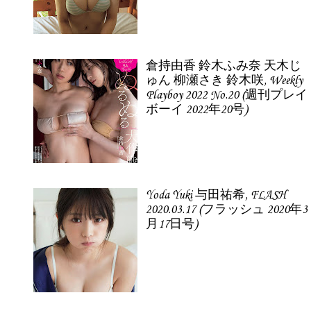
倉持由香 鈴木ふみ奈 天木じ
ゅん 柳瀬さき 鈴木咲, Weekly
Playboy 2022 No.20 (週刊プレイ
ボーイ 2022年20号)
Yoda Yuki 与田祐希, FLASH
2020.03.17 (フラッシュ 2020年3
月17日号)