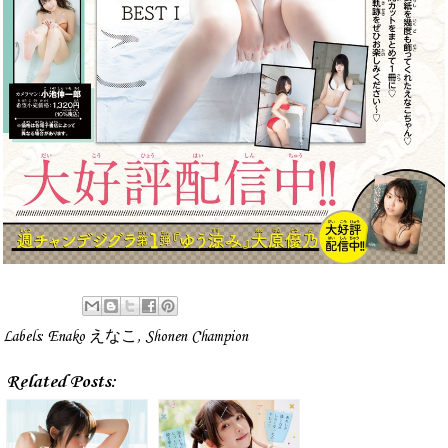
Labels:
Enako えなこ
,
Shonen Champion
Related Posts: