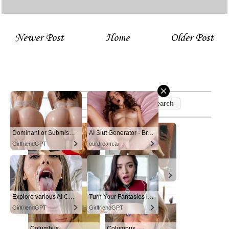
Newer Post
Home
Older Post
Dominant or Submissive? Cold or Wild?
AI Slut Generator - Bring your Fantasies to life 🔥
GirlfriendGPT
ourdream.ai
Columbus
Columbus
DATING
DATING
Explore various AI Characters on GirlfriendGPT
Turn Your Fantasies into Reality
GirlfriendGPT
GirlfriendGPT
Columbus
Columbus