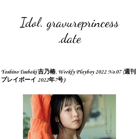
Idol. gravureprincess
.date
Yoshino Tsubaki 吉乃椿, Weekly Playboy 2022 No.07 (週刊
プレイボーイ 2022年7号)