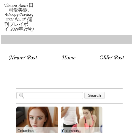
Tamura Amiri 田
村愛美鈴,
Weekly Playboy
2024 No.28 (週
刊プレイボー
イ 2024年28号)
Newer Post
Home
Older Post
Columbus
Columbus