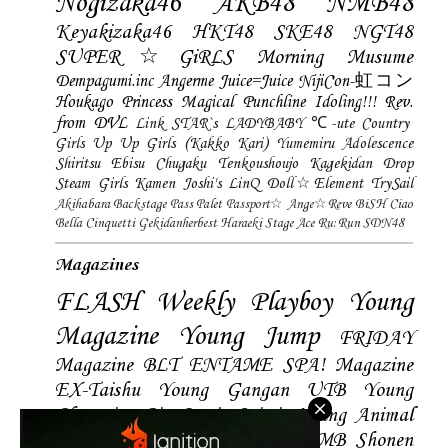
Nogizaka46
AKB48
NMB48
Keyakizaka46
HKT48
SKE48
NGT48
SUPER☆GiRLS
Morning Musume
Dempagumi.inc
Angerme
Juice=Juice
NijiCon-虹コン
Houkago Princess
Magical Punchline
Idoling!!!
Rev.
from DVL
Link STAR`s
LADYBABY
℃-ute
Country
Girls
Up Up Girls (Kakko Kari)
Yumemiru Adolescence
Shiritsu Ebisu Chugaku
Tenkoushoujo Kagekidan
Drop
Steam Girls
Kamen Joshi's
LinQ
Doll☆Element
TrySail
Akihabara Backstage Pass
Palet
Passport☆
Ange☆Reve
BiSH
Ciao
Bella Cinquetti
Gekidanherbest
Haraeki Stage Ace
Ru:Run
SDN48
Magazines
FLASH
Weekly Playboy
Young
Magazine
Young Jump
FRIDAY
Magazine
BLT
ENTAME
SPA! Magazine
EX-Taishu
Young Gangan
UTB
Young
Champion
Big Comic Spirtis
Young Animal
Shonen Magazine
BUBKA
BOMB
Shonen