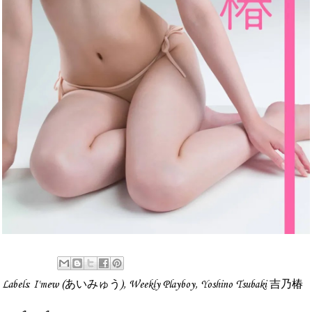
Labels:
I'mew (あいみゅう)
,
Weekly Playboy
,
Yoshino Tsubaki 吉乃椿