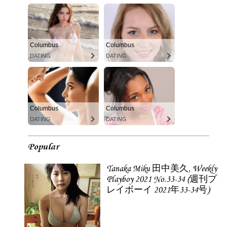
Columbus
Columbus
DATING
DATING
Columbus
Columbus
DATING
DATING
Popular
Tanaka Miku 田中美久, Weekly
Playboy 2021 No.33-34 (週刊プ
レイボーイ 2021年33-34号)