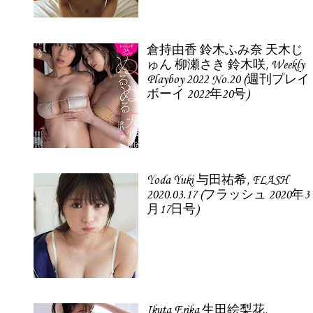
倉持由香 鈴木ふみ奈 天木じ
ゅん 柳瀬さき 鈴木咲, Weekly
Playboy 2022 No.20 (週刊プレイ
ボーイ 2022年20号)
Yoda Yuki 与田祐希, FLASH
2020.03.17 (フラッシュ 2020年3
月17日号)
Ikuta Erika 生田絵梨花,