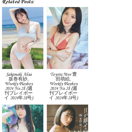
Related Posts:
Sakamaki Alisa
Toyota Moe 豊
坂巻有紗,
田萌絵,
Weekly Playboy
Weekly Playboy
2024 No.28 (週
2024 No.28 (週
刊プレイボー
刊プレイボー
イ 2024年28号)
イ 2024年28号)