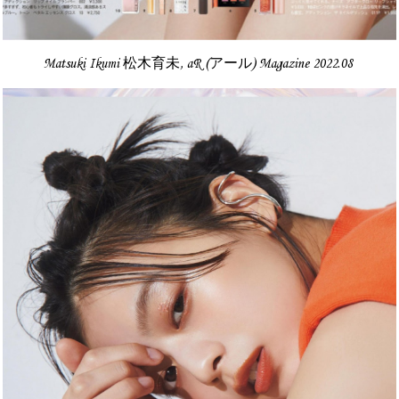
Matsuki Ikumi 松木育未, aR (アール) Magazine 2022.08