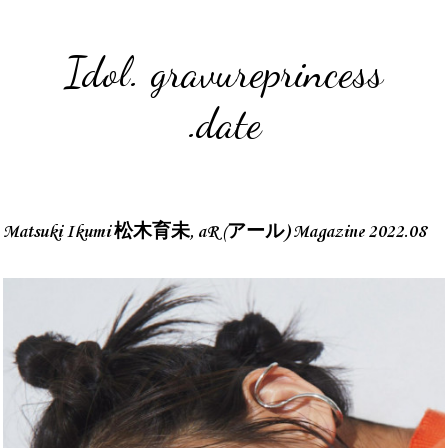
Idol. gravureprincess
.date
Matsuki Ikumi 松木育未, aR (アール) Magazine 2022.08