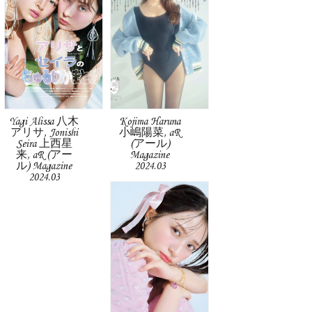
Yagi Alissa 八木
Kojima Haruna
アリサ, Jonishi
小嶋陽菜, aR
Seira 上西星
(アール)
来, aR (アー
Magazine
ル) Magazine
2024.03
2024.03