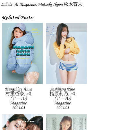
Labels:
Ar Magazine
,
Matsuki Ikumi 松木育未
Related Posts:
Murashige Anna
Sashihara Rino
村重杏奈, aR
指原莉乃, aR
(アール)
(アール)
Magazine
Magazine
2024.03
2024.03