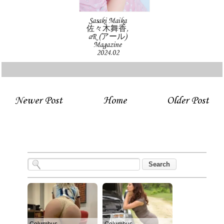
Sasaki Maika
佐々木舞香,
aR (アール)
Magazine
2024.02
Newer Post
Home
Older Post