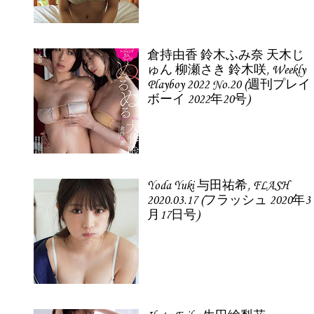
倉持由香 鈴木ふみ奈 天木じ
ゅん 柳瀬さき 鈴木咲, Weekly
Playboy 2022 No.20 (週刊プレイ
ボーイ 2022年20号)
Yoda Yuki 与田祐希, FLASH
2020.03.17 (フラッシュ 2020年3
月17日号)