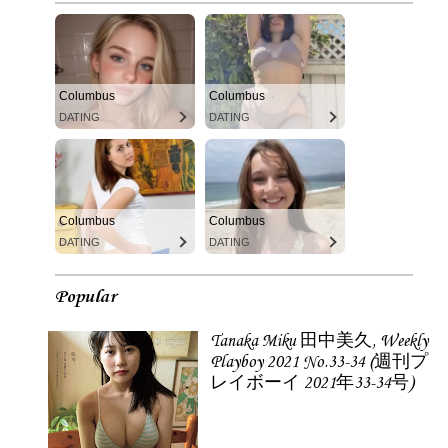
Columbus
Columbus
DATING
DATING
Columbus
Columbus
DATING
DATING
Popular
Tanaka Miku 田中美久, Weekly
Playboy 2021 No.33-34 (週刊プ
レイボーイ 2021年33-34号)