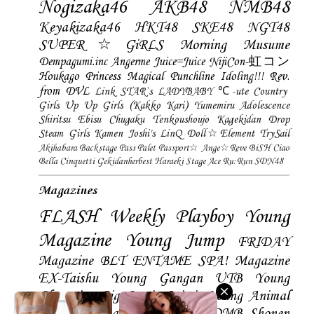
Nogizaka46
AKB48
NMB48
Keyakizaka46
HKT48
SKE48
NGT48
SUPER☆GiRLS
Morning Musume
Dempagumi.inc
Angerme
Juice=Juice
NijiCon-虹コン
Houkago Princess
Magical Punchline
Idoling!!!
Rev.
from DVL
Link STAR`s
LADYBABY
℃-ute
Country
Girls
Up Up Girls (Kakko Kari)
Yumemiru Adolescence
Shiritsu Ebisu Chugaku
Tenkoushoujo Kagekidan
Drop
Steam Girls
Kamen Joshi's
LinQ
Doll☆Element
TrySail
Akihabara Backstage Pass
Palet
Passport☆
Ange☆Reve
BiSH
Ciao
Bella Cinquetti
Gekidanherbest
Haraeki Stage Ace
Ru:Run
SDN48
Magazines
FLASH
Weekly Playboy
Young
Magazine
Young Jump
FRIDAY
Magazine
BLT
ENTAME
SPA! Magazine
EX-Taishu
Young Gangan
UTB
Young
Champion
Big Comic Spirtis
Young Animal