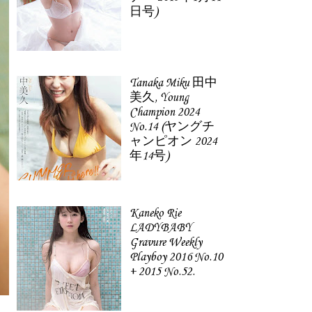
日号)
Tanaka Miku 田中
美久, Young
Champion 2024
No.14 (ヤングチ
ャンピオン 2024
年14号)
Kaneko Rie
LADYBABY
Gravure Weekly
Playboy 2016 No.10
+ 2015 No.52.