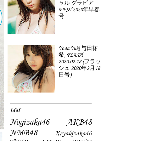
ャル グラビア
BEST 2020年早春
号
Yoda Yuki 与田祐
希, FLASH
2020.02.18 (フラッ
シュ 2020年2月18
日号)
Idol
Nogizaka46
AKB48
NMB48
Keyakizaka46