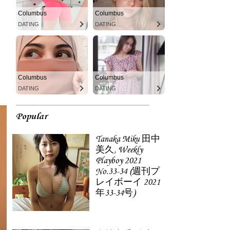
Columbus
Columbus
DATING
DATING
Columbus
Columbus
DATING
DATING
Popular
Tanaka Miku 田中
美久, Weekly
Playboy 2021
No.33-34 (週刊プ
レイボーイ 2021
年33-34号)