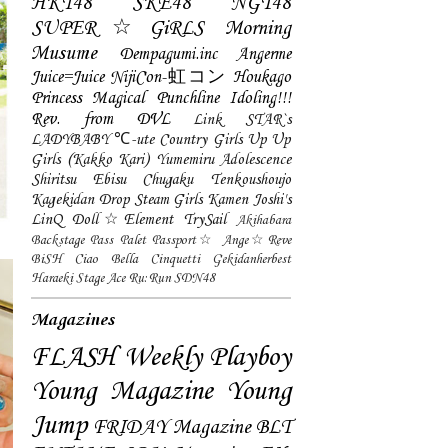
HKT48
SKE48
NGT48
SUPER☆GiRLS
Morning
Musume
Dempagumi.inc
Angerme
Juice=Juice
NijiCon-虹コン
Houkago
Princess
Magical Punchline
Idoling!!!
Rev. from DVL
Link STAR`s
LADYBABY
℃-ute
Country Girls
Up Up
Girls (Kakko Kari)
Yumemiru Adolescence
Shiritsu Ebisu Chugaku
Tenkoushoujo
Kagekidan
Drop
Steam Girls
Kamen Joshi's
LinQ
Doll☆Element
TrySail
Akihabara
Backstage Pass
Palet
Passport☆
Ange☆Reve
BiSH
Ciao Bella Cinquetti
Gekidanherbest
Haraeki Stage Ace
Ru:Run
SDN48
Magazines
FLASH
Weekly Playboy
Young Magazine
Young
Jump
FRIDAY Magazine
BLT