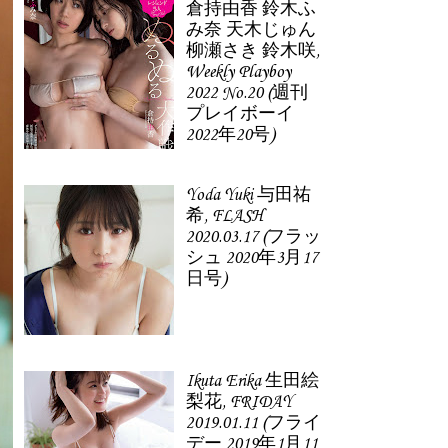
倉持由香 鈴木ふ
み奈 天木じゅん
柳瀬さき 鈴木咲,
Weekly Playboy
2022 No.20 (週刊
プレイボーイ
2022年20号)
Yoda Yuki 与田祐
希, FLASH
2020.03.17 (フラッ
シュ 2020年3月17
日号)
Ikuta Erika 生田絵
梨花, FRIDAY
2019.01.11 (フライ
デー 2019年1月11