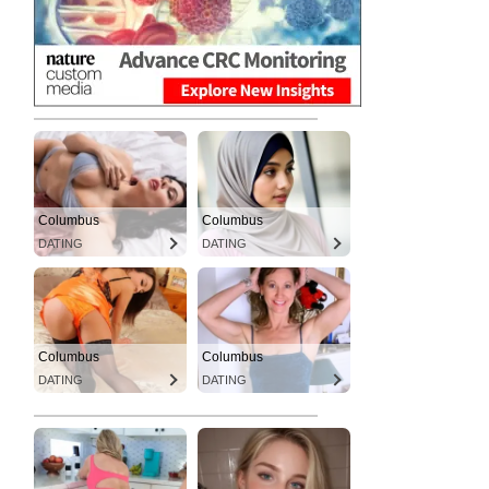
Columbus
Columbus
DATING
DATING
Columbus
Columbus
DATING
DATING