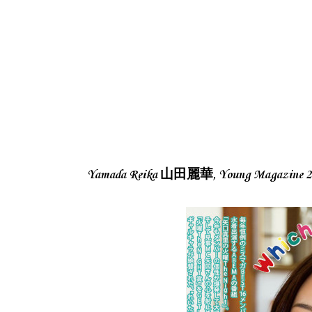
Yamada Reika 山田麗華, Young Magazi