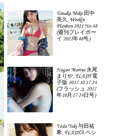
Tanaka Miku 田中
美久, Weekly
Playboy 2021 No.48
(週刊プレイボー
イ 2021年48号)
Nagao Mariya 永尾
まりや, FLASH 電
子版 2017.10.17-24
(フラッシュ 2017
年10月17-24日号)
Yoda Yuki 与田祐
希, FLASHスペシ