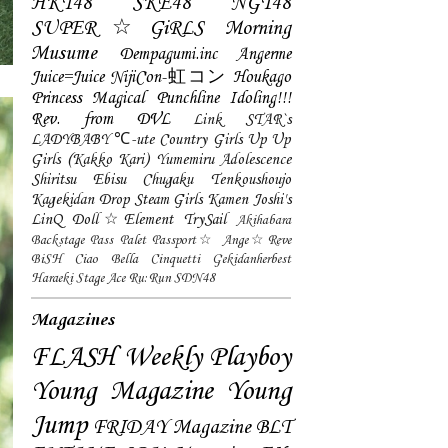
HKT48
SKE48
NGT48
SUPER☆GiRLS
Morning
Musume
Dempagumi.inc
Angerme
Juice=Juice
NijiCon-虹コン
Houkago
Princess
Magical Punchline
Idoling!!!
Rev. from DVL
Link STAR`s
LADYBABY
℃-ute
Country Girls
Up Up
Girls (Kakko Kari)
Yumemiru Adolescence
Shiritsu Ebisu Chugaku
Tenkoushoujo
Kagekidan
Drop
Steam Girls
Kamen Joshi's
LinQ
Doll☆Element
TrySail
Akihabara
Backstage Pass
Palet
Passport☆
Ange☆Reve
BiSH
Ciao Bella Cinquetti
Gekidanherbest
Haraeki Stage Ace
Ru:Run
SDN48
Magazines
FLASH
Weekly Playboy
Young Magazine
Young
Jump
FRIDAY Magazine
BLT