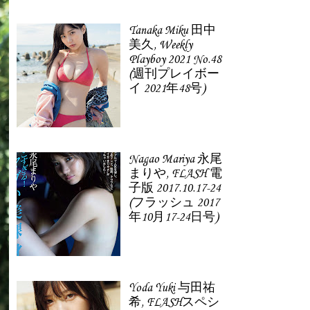
Tanaka Miku 田中
美久, Weekly
Playboy 2021 No.48
(週刊プレイボー
イ 2021年48号)
Nagao Mariya 永尾
まりや, FLASH 電
子版 2017.10.17-24
(フラッシュ 2017
年10月17-24日号)
Yoda Yuki 与田祐
希, FLASHスペシ