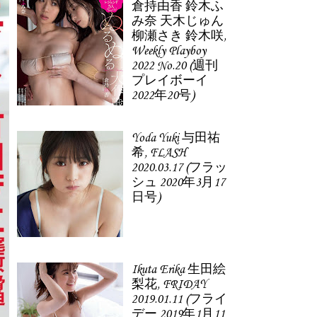
倉持由香 鈴木ふ
み奈 天木じゅん
柳瀬さき 鈴木咲,
Weekly Playboy
2022 No.20 (週刊
プレイボーイ
2022年20号)
Yoda Yuki 与田祐
希, FLASH
2020.03.17 (フラッ
シュ 2020年3月17
日号)
Ikuta Erika 生田絵
梨花, FRIDAY
2019.01.11 (フライ
デー 2019年1月11