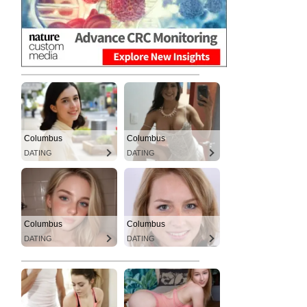
Columbus
Columbus
DATING
DATING
Columbus
Columbus
DATING
DATING