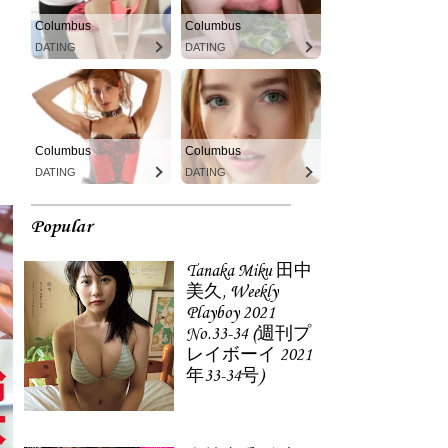
Columbus
Columbus
DATING
DATING
Columbus
Columbus
DATING
DATING
Popular
Tanaka Miku 田中
美久, Weekly
Playboy 2021
No.33-34 (週刊プ
レイボーイ 2021
年33-34号)