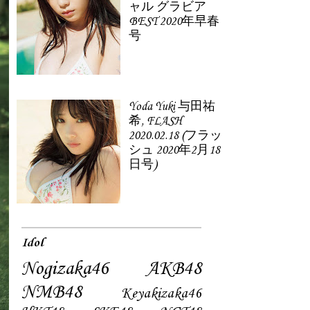
ャル グラビア
BEST 2020年早春
号
Yoda Yuki 与田祐
希, FLASH
2020.02.18 (フラッ
シュ 2020年2月18
日号)
Idol
Nogizaka46
AKB48
NMB48
Keyakizaka46