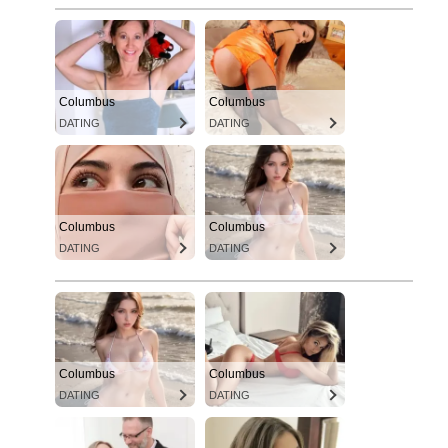
Columbus
Columbus
DATING
DATING
Columbus
Columbus
DATING
DATING
Columbus
Columbus
DATING
DATING