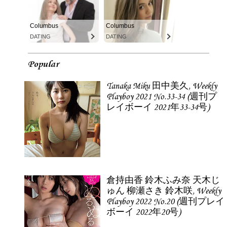
Columbus
Columbus
DATING
DATING
Popular
Tanaka Miku 田中美久, Weekly
Playboy 2021 No.33-34 (週刊プ
レイボーイ 2021年33-34号)
倉持由香 鈴木ふみ奈 天木じ
ゅん 柳瀬さき 鈴木咲, Weekly
Playboy 2022 No.20 (週刊プレイ
ボーイ 2022年20号)