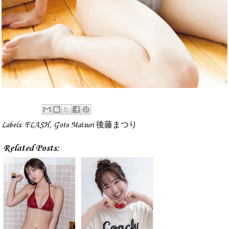
Labels:
FLASH
,
Goto Matsuri 後藤まつり
Related Posts: