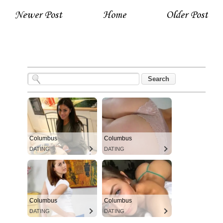
Newer Post
Home
Older Post
Columbus
Columbus
DATING
DATING
Columbus
Columbus
DATING
DATING