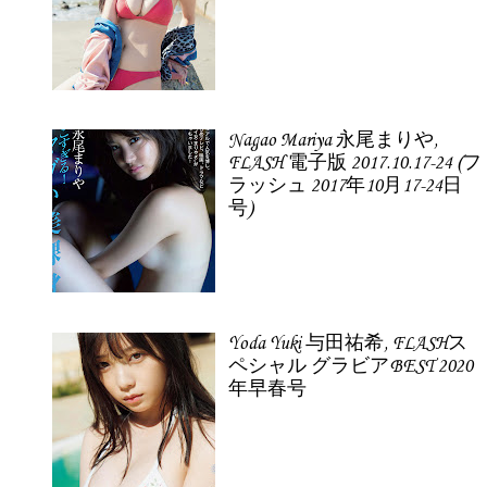
Nagao Mariya 永尾まりや,
FLASH 電子版 2017.10.17-24 (フ
ラッシュ 2017年10月17-24日
号)
Yoda Yuki 与田祐希, FLASHス
ペシャル グラビアBEST 2020
年早春号