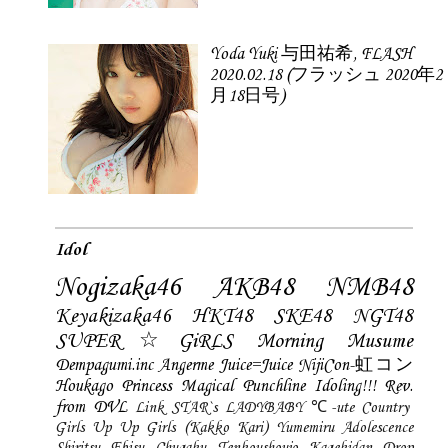
Yoda Yuki 与田祐希, FLASH
2020.02.18 (フラッシュ 2020年2
月18日号)
Idol
Nogizaka46
AKB48
NMB48
Keyakizaka46
HKT48
SKE48
NGT48
SUPER☆GiRLS
Morning Musume
Dempagumi.inc
Angerme
Juice=Juice
NijiCon-虹コン
Houkago Princess
Magical Punchline
Idoling!!!
Rev.
from DVL
Link STAR`s
LADYBABY
℃-ute
Country
Girls
Up Up Girls (Kakko Kari)
Yumemiru Adolescence