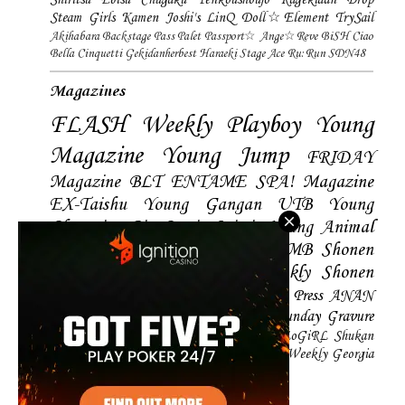
Shiritsu Ebisu Chugaku
Tenkoushoujo Kagekidan
Drop
Steam Girls
Kamen Joshi's
LinQ
Doll☆Element
TrySail
Akihabara Backstage Pass
Palet
Passport☆
Ange☆Reve
BiSH
Ciao
Bella Cinquetti
Gekidanherbest
Haraeki Stage Ace
Ru:Run
SDN48
Magazines
FLASH
Weekly Playboy
Young
Magazine
Young Jump
FRIDAY
Magazine
BLT
ENTAME
SPA! Magazine
EX-Taishu
Young Gangan
UTB
Young
Champion
Big Comic Spirtis
Young Animal
Shonen Magazine
BUBKA
BOMB
Shonen
Champion
Manga Action
Weekly Shonen
Sunday
Photobooks
BRODY
Hustle Press
ANAN
Magazine
SMART Magazine
Young Sunday
Gravure
The Television
CD&DL My Girl
Daily LoGiRL
Shukan
Taishu
Girls! Magazine
Soccer Game King
Weekly Georgia
Sunday Magazine
Mery Magazine