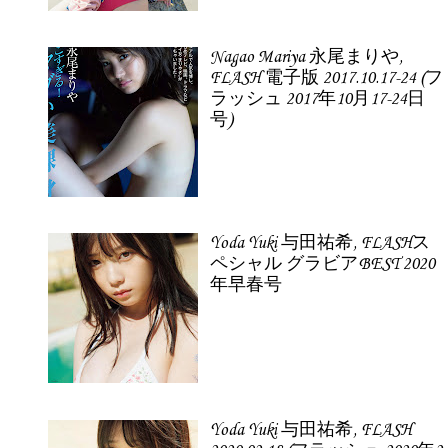
Nagao Mariya 永尾まりや,
FLASH 電子版 2017.10.17-24 (フ
ラッシュ 2017年10月17-24日
号)
Yoda Yuki 与田祐希, FLASHス
ペシャル グラビアBEST 2020
年早春号
Yoda Yuki 与田祐希, FLASH