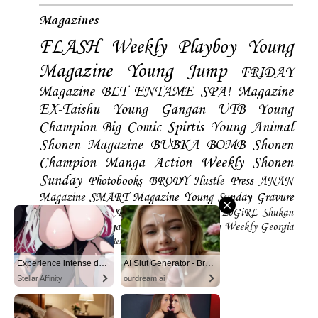
Magazines
FLASH
Weekly Playboy
Young
Magazine
Young Jump
FRIDAY
Magazine
BLT
ENTAME
SPA! Magazine
EX-Taishu
Young Gangan
UTB
Young
Champion
Big Comic Spirtis
Young Animal
Shonen Magazine
BUBKA
BOMB
Shonen
Champion
Manga Action
Weekly Shonen
Sunday
Photobooks
BRODY
Hustle Press
ANAN
Magazine
SMART Magazine
Young Sunday
Gravure
The Television
CD&DL My Girl
Daily LoGiRL
Shukan
Taishu
Girls! Magazine
Soccer Game King
Weekly Georgia
Sunday Magazine
Mery Magazine
Experience intense desire for girls anytime, anywhere.
AI Slut Generator - Bring your Fantasies to life 🔥
Stellar Affinity
ourdream.ai