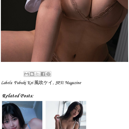
Labels:
Fubuki Kei 風吹ケイ
,
SPA! Magazine
Related Posts: