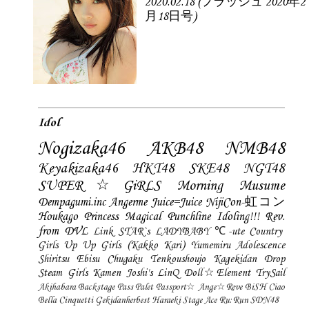
2020.02.18 (フラッシュ 2020年2
月18日号)
Idol
Nogizaka46
AKB48
NMB48
Keyakizaka46
HKT48
SKE48
NGT48
SUPER☆GiRLS
Morning Musume
Dempagumi.inc
Angerme
Juice=Juice
NijiCon-虹コン
Houkago Princess
Magical Punchline
Idoling!!!
Rev.
from DVL
Link STAR`s
LADYBABY
℃-ute
Country
Girls
Up Up Girls (Kakko Kari)
Yumemiru Adolescence
Shiritsu Ebisu Chugaku
Tenkoushoujo Kagekidan
Drop
Steam Girls
Kamen Joshi's
LinQ
Doll☆Element
TrySail
Akihabara Backstage Pass
Palet
Passport☆
Ange☆Reve
BiSH
Ciao
Bella Cinquetti
Gekidanherbest
Haraeki Stage Ace
Ru:Run
SDN48