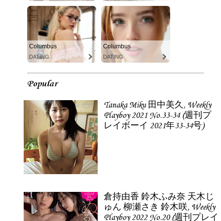
Columbus
Columbus
DATING
DATING
Popular
Tanaka Miku 田中美久, Weekly
Playboy 2021 No.33-34 (週刊プ
レイボーイ 2021年33-34号)
倉持由香 鈴木ふみ奈 天木じ
ゅん 柳瀬さき 鈴木咲, Weekly
Playboy 2022 No.20 (週刊プレイ