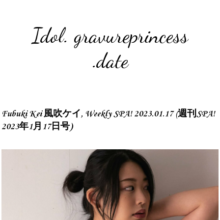
Idol. gravureprincess
.date
Fubuki Kei 風吹ケイ, Weekly SPA! 2023.01.17 (週刊SPA!
2023年1月17日号)