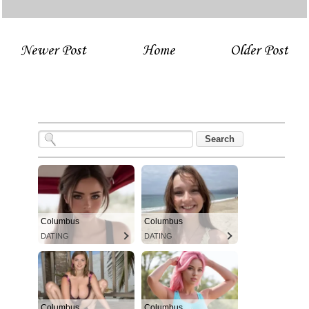
Newer Post
Home
Older Post
Columbus
Columbus
DATING
DATING
Columbus
Columbus