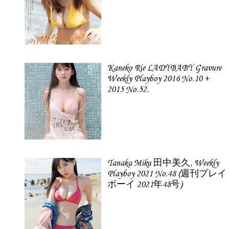
Kaneko Rie LADYBABY Gravure
Weekly Playboy 2016 No.10 +
2015 No.52.
Tanaka Miku 田中美久, Weekly
Playboy 2021 No.48 (週刊プレイ
ボーイ 2021年48号)