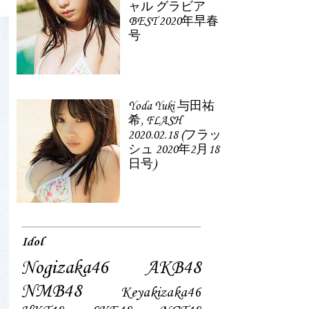
ャル グラビア
BEST 2020年早春
号
Yoda Yuki 与田祐
希, FLASH
2020.02.18 (フラッ
シュ 2020年2月18
日号)
Idol
Nogizaka46
AKB48
NMB48
Keyakizaka46