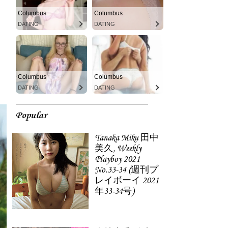
Columbus
Columbus
DATING
DATING
Columbus
Columbus
DATING
DATING
Popular
Tanaka Miku 田中
美久, Weekly
Playboy 2021
No.33-34 (週刊プ
レイボーイ 2021
年33-34号)