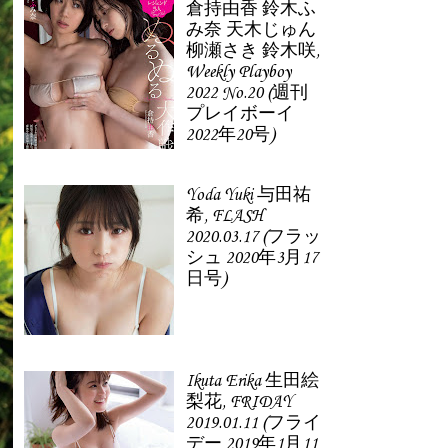
倉持由香 鈴木ふ
み奈 天木じゅん
柳瀬さき 鈴木咲,
Weekly Playboy
2022 No.20 (週刊
プレイボーイ
2022年20号)
Yoda Yuki 与田祐
希, FLASH
2020.03.17 (フラッ
シュ 2020年3月17
日号)
Ikuta Erika 生田絵
梨花, FRIDAY
2019.01.11 (フライ
デー 2019年1月11