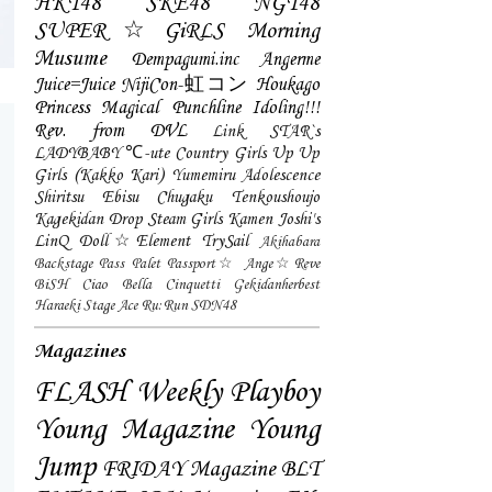
HKT48
SKE48
NGT48
SUPER☆GiRLS
Morning
Musume
Dempagumi.inc
Angerme
Juice=Juice
NijiCon-虹コン
Houkago
Princess
Magical Punchline
Idoling!!!
Rev. from DVL
Link STAR`s
LADYBABY
℃-ute
Country Girls
Up Up
Girls (Kakko Kari)
Yumemiru Adolescence
Shiritsu Ebisu Chugaku
Tenkoushoujo
Kagekidan
Drop
Steam Girls
Kamen Joshi's
LinQ
Doll☆Element
TrySail
Akihabara
Backstage Pass
Palet
Passport☆
Ange☆Reve
BiSH
Ciao Bella Cinquetti
Gekidanherbest
Haraeki Stage Ace
Ru:Run
SDN48
Magazines
FLASH
Weekly Playboy
Young Magazine
Young
Jump
FRIDAY Magazine
BLT