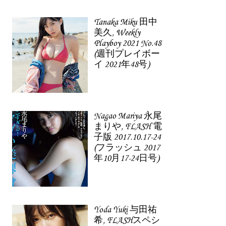
Tanaka Miku 田中
美久, Weekly
Playboy 2021 No.48
(週刊プレイボー
イ 2021年48号)
Nagao Mariya 永尾
まりや, FLASH 電
子版 2017.10.17-24
(フラッシュ 2017
年10月17-24日号)
Yoda Yuki 与田祐
希, FLASHスペシ