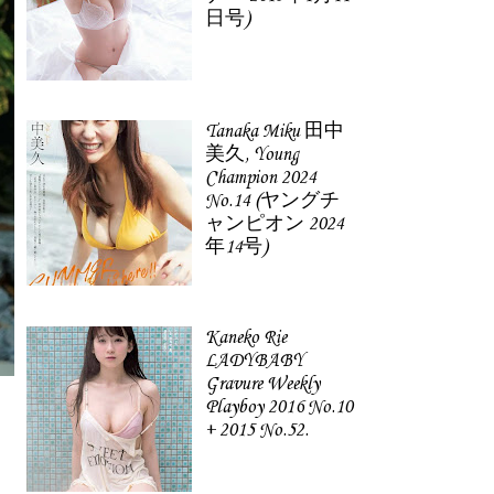
日号)
Tanaka Miku 田中
美久, Young
Champion 2024
No.14 (ヤングチ
ャンピオン 2024
年14号)
Kaneko Rie
LADYBABY
Gravure Weekly
Playboy 2016 No.10
+ 2015 No.52.