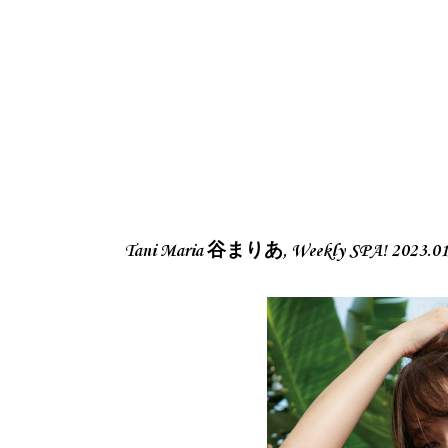
Tani Maria 谷まりあ, Weekly SPA! 2023