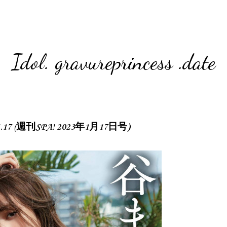
Idol. gravureprincess .date
.01.17 (週刊SPA! 2023年1月17日号)