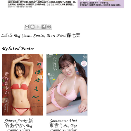
Labels:
Big Comic Spirtis
,
Mori Nana 森七菜
Related Posts:
Shinya Ayaka 新
Shinonome Umi
谷あやか, Big
東雲うみ, Big
Comic Spirits
Comic Superior