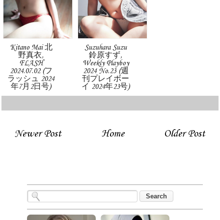
Kitano Mai 北
Suzuhara Suzu
野真衣,
鈴原すず,
FLASH
Weekly Playboy
2024.07.02 (フ
2024 No.23 (週
ラッシュ 2024
刊プレイボー
年7月2日号)
イ 2024年23号)
Newer Post
Home
Older Post