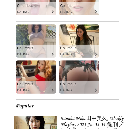
Columbus
Columbus
DATING
DATING
Columbus
Columbus
DATING
DATING
Columbus
Columbus
DATING
DATING
Popular
Tanaka Miku 田中美久, Weekly
Playboy 2021 No.33-34 (週刊プ