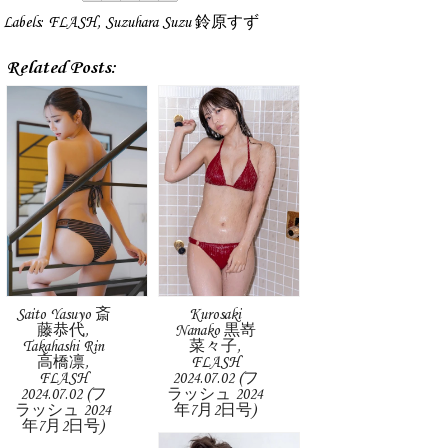
Labels:
FLASH
,
Suzuhara Suzu 鈴原すず
Related Posts:
Saito Yasuyo 斎
Kurosaki
藤恭代,
Nanako 黒嵜
Takahashi Rin
菜々子,
高橋凛,
FLASH
FLASH
2024.07.02 (フ
2024.07.02 (フ
ラッシュ 2024
ラッシュ 2024
年7月2日号)
年7月2日号)