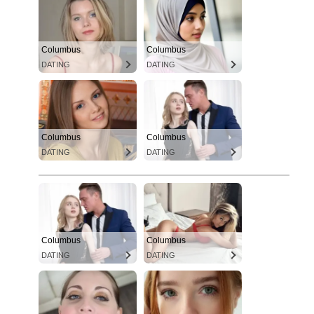
Columbus
Columbus
DATING
DATING
Columbus
Columbus
DATING
DATING
Columbus
Columbus
DATING
DATING