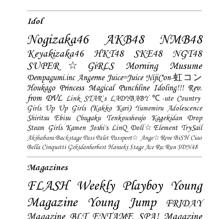
Idol
Nogizaka46
AKB48
NMB48
Keyakizaka46
HKT48
SKE48
NGT48
SUPER☆GiRLS
Morning Musume
Dempagumi.inc
Angerme
Juice=Juice
NijiCon-虹コン
Houkago Princess
Magical Punchline
Idoling!!!
Rev.
from DVL
Link STAR`s
LADYBABY
℃-ute
Country
Girls
Up Up Girls (Kakko Kari)
Yumemiru Adolescence
Shiritsu Ebisu Chugaku
Tenkoushoujo Kagekidan
Drop
Steam Girls
Kamen Joshi's
LinQ
Doll☆Element
TrySail
Akihabara Backstage Pass
Palet
Passport☆
Ange☆Reve
BiSH
Ciao
Bella Cinquetti
Gekidanherbest
Haraeki Stage Ace
Ru:Run
SDN48
Magazines
FLASH
Weekly Playboy
Young
Magazine
Young Jump
FRIDAY
Magazine
BLT
ENTAME
SPA! Magazine