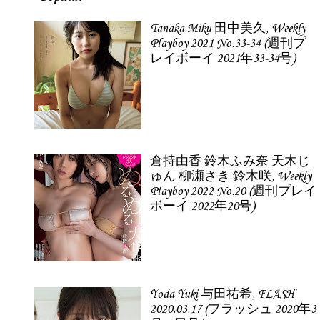
Tanaka Miku 田中美久, Weekly
Playboy 2021 No.33-34 (週刊プ
レイボーイ 2021年33-34号)
倉持由香 鈴木ふみ奈 天木じ
ゅん 柳瀬さき 鈴木咲, Weekly
Playboy 2022 No.20 (週刊プレイ
ボーイ 2022年20号)
Yoda Yuki 与田祐希, FLASH
2020.03.17 (フラッシュ 2020年3