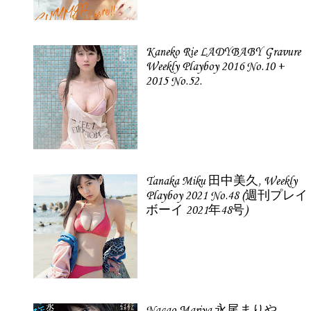
Kaneko Rie LADYBABY Gravure
Weekly Playboy 2016 No.10 +
2015 No.52.
Tanaka Miku 田中美久, Weekly
Playboy 2021 No.48 (週刊プレイ
ボーイ 2021年48号)
Nagao Mariya 永尾まりや,