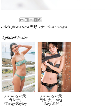
Labels:
Amano Rena 天野レナ
,
Young Gangan
Related Posts:
Amano Rena 天
Amano Rena 天
野レナ,
野レナ, Young
Weekly Playboy
Jump 2024