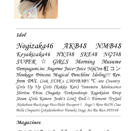
Idol
Nogizaka46
AKB48
NMB48
Keyakizaka46
HKT48
SKE48
NGT48
SUPER☆GiRLS
Morning Musume
Dempagumi.inc
Angerme
Juice=Juice
NijiCon-虹コン
Houkago Princess
Magical Punchline
Idoling!!!
Rev.
from DVL
Link STAR`s
LADYBABY
℃-ute
Country
Girls
Up Up Girls (Kakko Kari)
Yumemiru Adolescence
Shiritsu Ebisu Chugaku
Tenkoushoujo Kagekidan
Drop
Steam Girls
Kamen Joshi's
LinQ
Doll☆Element
TrySail
Akihabara Backstage Pass
Palet
Passport☆
Ange☆Reve
BiSH
Ciao
Bella Cinquetti
Gekidanherbest
Haraeki Stage Ace
Ru:Run
SDN48
Magazines