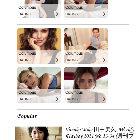
Columbus
Columbus
DATING
DATING
Columbus
Columbus
DATING
DATING
Columbus
Columbus
DATING
DATING
Popular
Tanaka Miku 田中美久, Weekly
Playboy 2021 No.33-34 (週刊プ