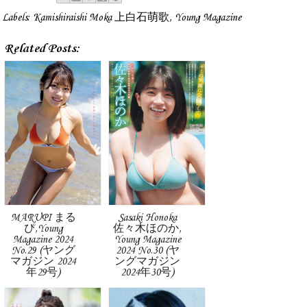
Labels:
Kamishiraishi Moka 上白石萌歌
,
Young Magazine
Related Posts:
MARUPI まる
Sasaki Honoka
ぴ,Young
佐々木ほのか,
Magazine 2024
Young Magazine
No.29 (ヤング
2024 No.30 (ヤ
マガジン 2024
ングマガジン
年29号)
2024年30号)