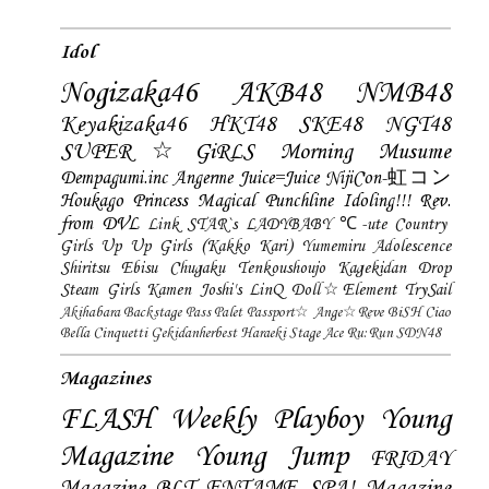
Idol
Nogizaka46
AKB48
NMB48
Keyakizaka46
HKT48
SKE48
NGT48
SUPER☆GiRLS
Morning Musume
Dempagumi.inc
Angerme
Juice=Juice
NijiCon-虹コン
Houkago Princess
Magical Punchline
Idoling!!!
Rev.
from DVL
Link STAR`s
LADYBABY
℃-ute
Country
Girls
Up Up Girls (Kakko Kari)
Yumemiru Adolescence
Shiritsu Ebisu Chugaku
Tenkoushoujo Kagekidan
Drop
Steam Girls
Kamen Joshi's
LinQ
Doll☆Element
TrySail
Akihabara Backstage Pass
Palet
Passport☆
Ange☆Reve
BiSH
Ciao
Bella Cinquetti
Gekidanherbest
Haraeki Stage Ace
Ru:Run
SDN48
Magazines
FLASH
Weekly Playboy
Young
Magazine
Young Jump
FRIDAY
Magazine
BLT
ENTAME
SPA! Magazine