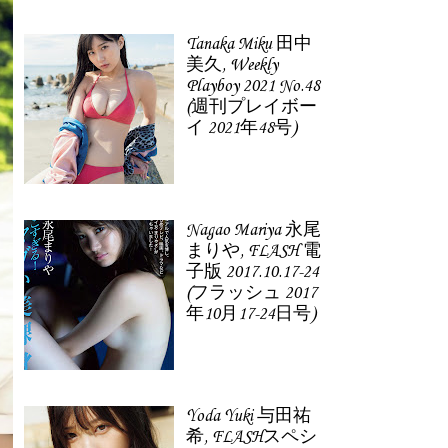
Tanaka Miku 田中
美久, Weekly
Playboy 2021 No.48
(週刊プレイボー
イ 2021年48号)
Nagao Mariya 永尾
まりや, FLASH 電
子版 2017.10.17-24
(フラッシュ 2017
年10月17-24日号)
Yoda Yuki 与田祐
希, FLASHスペシ