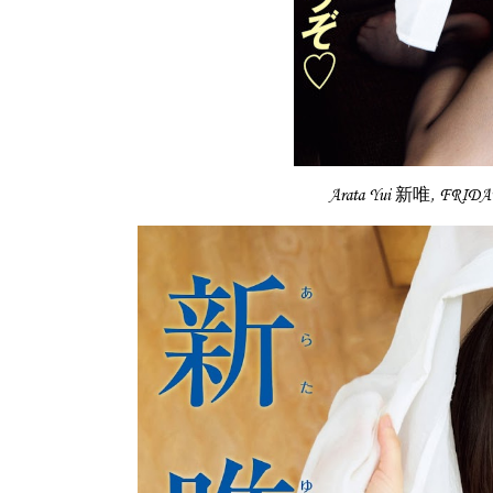
Arata Yui 新唯, FRI