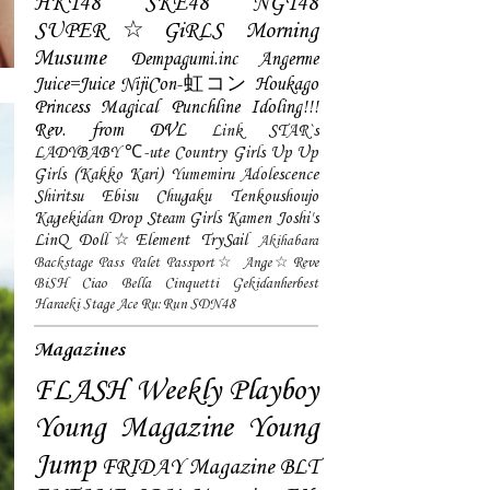
HKT48
SKE48
NGT48
SUPER☆GiRLS
Morning
Musume
Dempagumi.inc
Angerme
Juice=Juice
NijiCon-虹コン
Houkago
Princess
Magical Punchline
Idoling!!!
Rev. from DVL
Link STAR`s
LADYBABY
℃-ute
Country Girls
Up Up
Girls (Kakko Kari)
Yumemiru Adolescence
Shiritsu Ebisu Chugaku
Tenkoushoujo
Kagekidan
Drop
Steam Girls
Kamen Joshi's
LinQ
Doll☆Element
TrySail
Akihabara
Backstage Pass
Palet
Passport☆
Ange☆Reve
BiSH
Ciao Bella Cinquetti
Gekidanherbest
Haraeki Stage Ace
Ru:Run
SDN48
Magazines
FLASH
Weekly Playboy
Young Magazine
Young
Jump
FRIDAY Magazine
BLT