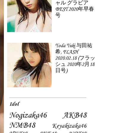
ャル グラビア
BEST 2020年早春
号
Yoda Yuki 与田祐
希, FLASH
2020.02.18 (フラッ
シュ 2020年2月18
日号)
Idol
Nogizaka46
AKB48
NMB48
Keyakizaka46