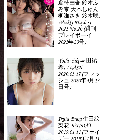
倉持由香 鈴木ふ
み奈 天木じゅん
柳瀬さき 鈴木咲,
Weekly Playboy
2022 No.20 (週刊
プレイボーイ
2022年20号)
Yoda Yuki 与田祐
希, FLASH
2020.03.17 (フラッ
シュ 2020年3月17
日号)
Ikuta Erika 生田絵
梨花, FRIDAY
2019.01.11 (フライ
デー 2019年1月11