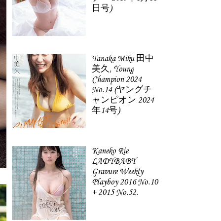
日号)
Tanaka Miku 田中
美久, Young
Champion 2024
No.14 (ヤングチ
ャンピオン 2024
年14号)
Kaneko Rie
LADYBABY
Gravure Weekly
Playboy 2016 No.10
+ 2015 No.52.