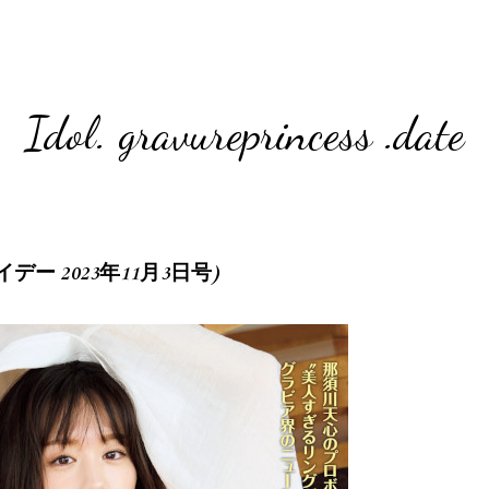
Idol. gravureprincess .date
 (フライデー 2023年11月3日号)