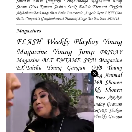
Shiritsu Ebisu Chugaku
Tenkoushoujo Kagekidan
Drop
Steam Girls
Kamen Joshi's
LinQ
Doll☆Element
TrySail
Akihabara Backstage Pass
Palet
Passport☆
Ange☆Reve
BiSH
Ciao
Bella Cinquetti
Gekidanherbest
Haraeki Stage Ace
Ru:Run
SDN48
Magazines
FLASH
Weekly Playboy
Young
Magazine
Young Jump
FRIDAY
Magazine
BLT
ENTAME
SPA! Magazine
EX-Taishu
Young Gangan
UTB
Young
Champion
Big Comic Spirtis
Young Animal
Shonen Magazine
BUBKA
BOMB
Shonen
Champion
Manga Action
Weekly Shonen
Sunday
Photobooks
BRODY
Hustle Press
ANAN
Magazine
SMART Magazine
Young Sunday
Gravure
The Television
CD&DL My Girl
Daily LoGiRL
Shukan
Taishu
Girls! Magazine
Soccer Game King
Weekly Georgia
Sunday Magazine
Mery Magazine