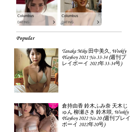
Columbus
Columbus
DATING
DATING
Popular
Tanaka Miku 田中美久, Weekly
Playboy 2021 No.33-34 (週刊プ
レイボーイ 2021年33-34号)
倉持由香 鈴木ふみ奈 天木じ
ゅん 柳瀬さき 鈴木咲, Weekly
Playboy 2022 No.20 (週刊プレイ
ボーイ 2022年20号)