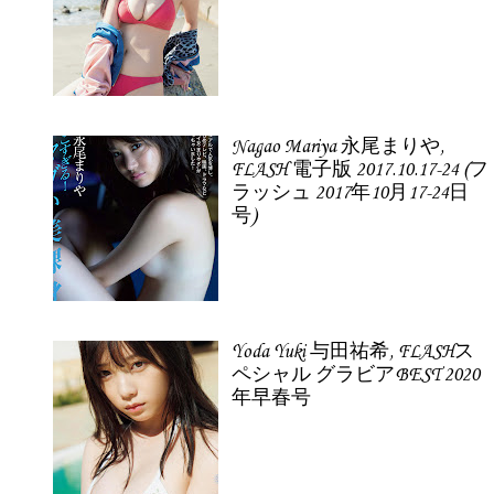
Nagao Mariya 永尾まりや,
FLASH 電子版 2017.10.17-24 (フ
ラッシュ 2017年10月17-24日
号)
Yoda Yuki 与田祐希, FLASHス
ペシャル グラビアBEST 2020
年早春号