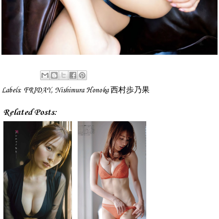
Labels:
FRIDAY
,
Nishimura Honoka 西村歩乃果
Related Posts: