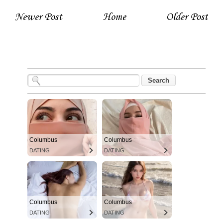
Newer Post
Home
Older Post
Columbus
Columbus
DATING
DATING
Columbus
Columbus
DATING
DATING