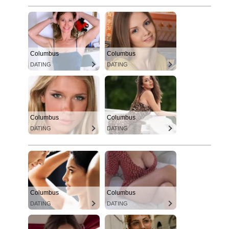
Columbus
Columbus
DATING
DATING
Columbus
Columbus
DATING
DATING
Columbus
Columbus
DATING
DATING