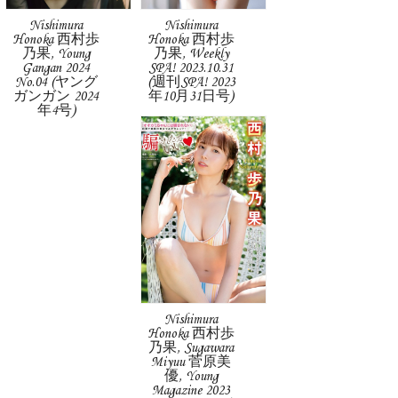
Nishimura
Nishimura
Honoka 西村歩
Honoka 西村歩
乃果, Young
乃果, Weekly
Gangan 2024
SPA! 2023.10.31
No.04 (ヤング
(週刊SPA! 2023
ガンガン 2024
年10月31日号)
年4号)
Nishimura
Honoka 西村歩
乃果, Sugawara
Miyuu 菅原美
優, Young
Magazine 2023