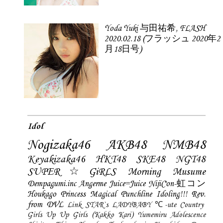
Yoda Yuki 与田祐希, FLASH
2020.02.18 (フラッシュ 2020年2
月18日号)
Idol
Nogizaka46
AKB48
NMB48
Keyakizaka46
HKT48
SKE48
NGT48
SUPER☆GiRLS
Morning Musume
Dempagumi.inc
Angerme
Juice=Juice
NijiCon-虹コン
Houkago Princess
Magical Punchline
Idoling!!!
Rev.
from DVL
Link STAR`s
LADYBABY
℃-ute
Country
Girls
Up Up Girls (Kakko Kari)
Yumemiru Adolescence