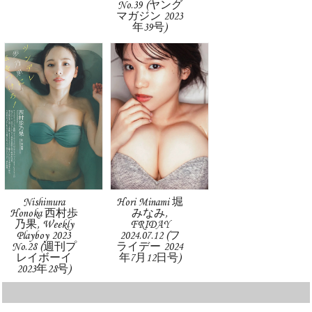
No.39 (ヤング
マガジン 2023
年39号)
Nishimura
Hori Minami 堀
Honoka 西村歩
みなみ,
乃果, Weekly
FRIDAY
Playboy 2023
2024.07.12 (フ
No.28 (週刊プ
ライデー 2024
レイボーイ
年7月12日号)
2023年28号)