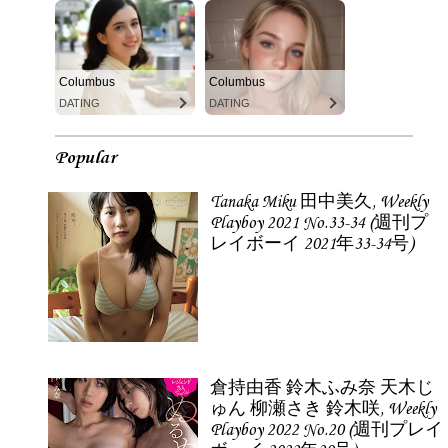
Columbus
Columbus
DATING
DATING
Popular
Tanaka Miku 田中美久, Weekly
Playboy 2021 No.33-34 (週刊プ
レイボーイ 2021年33-34号)
倉持由香 鈴木ふみ奈 天木じ
ゅん 柳瀬さき 鈴木咲, Weekly
Playboy 2022 No.20 (週刊プレイ