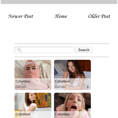
Newer Post
Home
Older Post
Columbus
Columbus
DATING
DATING
Columbus
Columbus