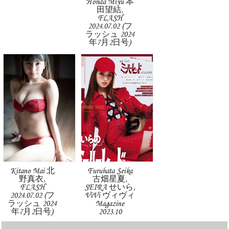
Honda Miyu 本
田望結,
FLASH
2024.07.02 (フ
ラッシュ 2024
年7月2日号)
Kitano Mai 北
Furuhata Seika
野真衣,
古畑星夏,
FLASH
SEIRA せいら,
2024.07.02 (フ
ViVi ヴィヴィ
ラッシュ 2024
Magazine
年7月2日号)
2023.10