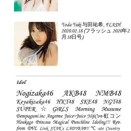
Yoda Yuki 与田祐希, FLASH
2020.02.18 (フラッシュ 2020年2
月18日号)
Idol
Nogizaka46
AKB48
NMB48
Keyakizaka46
HKT48
SKE48
NGT48
SUPER☆GiRLS
Morning Musume
Dempagumi.inc
Angerme
Juice=Juice
NijiCon-虹コン
Houkago Princess
Magical Punchline
Idoling!!!
Rev.
from DVL
Link STAR`s
LADYBABY
℃-ute
Country