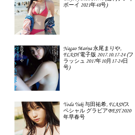
ボーイ 2021年48号)
Nagao Mariya 永尾まりや,
FLASH 電子版 2017.10.17-24 (フ
ラッシュ 2017年10月17-24日
号)
Yoda Yuki 与田祐希, FLASHス
ペシャル グラビアBEST 2020
年早春号