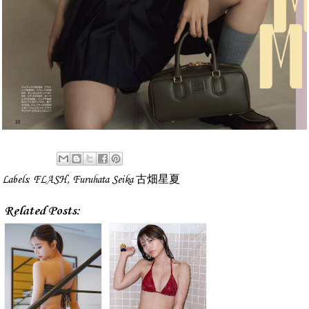
Labels:
FLASH
,
Furuhata Seika 古畑星夏
Related Posts: