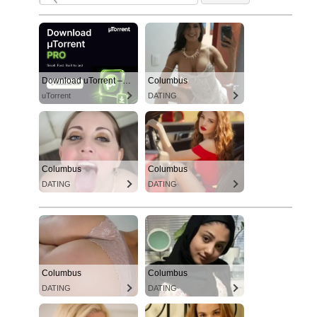
Download uTorrent – The World's #1 Torrent Client
Columbus
uTorrent
DATING
Columbus
Columbus
DATING
DATING
Columbus
Columbus
DATING
DATING