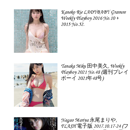
Kaneko Rie LADYBABY Gravure
Weekly Playboy 2016 No.10 +
2015 No.52.
Tanaka Miku 田中美久, Weekly
Playboy 2021 No.48 (週刊プレイ
ボーイ 2021年48号)
Nagao Mariya 永尾まりや,
FLASH 電子版 2017.10.17-24 (フ