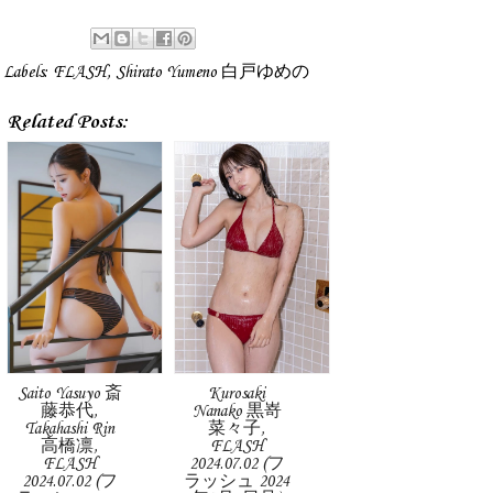
Labels:
FLASH
,
Shirato Yumeno 白戸ゆめの
Related Posts:
Saito Yasuyo 斎
Kurosaki
藤恭代,
Nanako 黒嵜
Takahashi Rin
菜々子,
高橋凛,
FLASH
FLASH
2024.07.02 (フ
2024.07.02 (フ
ラッシュ 2024