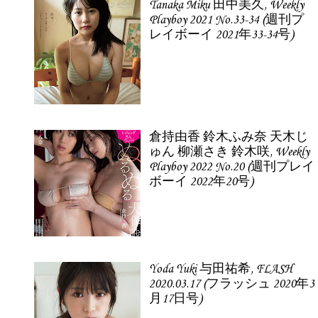
Tanaka Miku 田中美久, Weekly
Playboy 2021 No.33-34 (週刊プ
レイボーイ 2021年33-34号)
倉持由香 鈴木ふみ奈 天木じ
ゅん 柳瀬さき 鈴木咲, Weekly
Playboy 2022 No.20 (週刊プレイ
ボーイ 2022年20号)
Yoda Yuki 与田祐希, FLASH
2020.03.17 (フラッシュ 2020年3
月17日号)