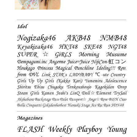
Idol
Nogizaka46
AKB48
NMB48
Keyakizaka46
HKT48
SKE48
NGT48
SUPER☆GiRLS
Morning Musume
Dempagumi.inc
Angerme
Juice=Juice
NijiCon-虹コン
Houkago Princess
Magical Punchline
Idoling!!!
Rev.
from DVL
Link STAR`s
LADYBABY
℃-ute
Country
Girls
Up Up Girls (Kakko Kari)
Yumemiru Adolescence
Shiritsu Ebisu Chugaku
Tenkoushoujo Kagekidan
Drop
Steam Girls
Kamen Joshi's
LinQ
Doll☆Element
TrySail
Akihabara Backstage Pass
Palet
Passport☆
Ange☆Reve
BiSH
Ciao
Bella Cinquetti
Gekidanherbest
Haraeki Stage Ace
Ru:Run
SDN48
Magazines
FLASH
Weekly Playboy
Young