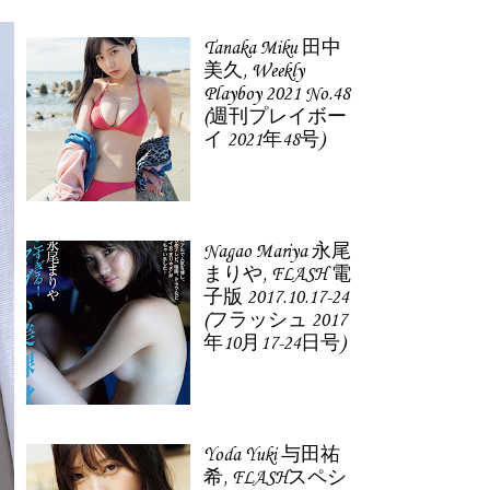
Tanaka Miku 田中
美久, Weekly
Playboy 2021 No.48
(週刊プレイボー
イ 2021年48号)
Nagao Mariya 永尾
まりや, FLASH 電
子版 2017.10.17-24
(フラッシュ 2017
年10月17-24日号)
Yoda Yuki 与田祐
希, FLASHスペシ