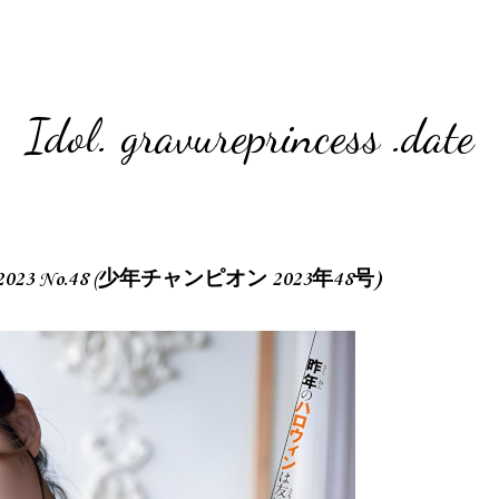
Idol. gravureprincess .date
ion 2023 No.48 (少年チャンピオン 2023年48号)