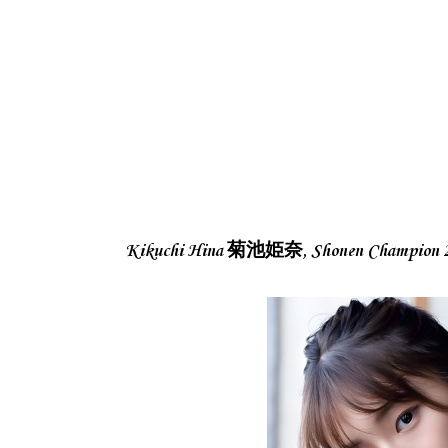
Kikuchi Hina 菊池姫奈, Shonen Champ