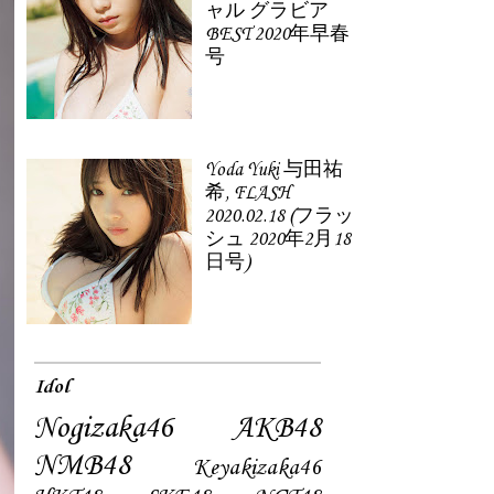
ャル グラビア
BEST 2020年早春
号
Yoda Yuki 与田祐
希, FLASH
2020.02.18 (フラッ
シュ 2020年2月18
日号)
Idol
Nogizaka46
AKB48
NMB48
Keyakizaka46