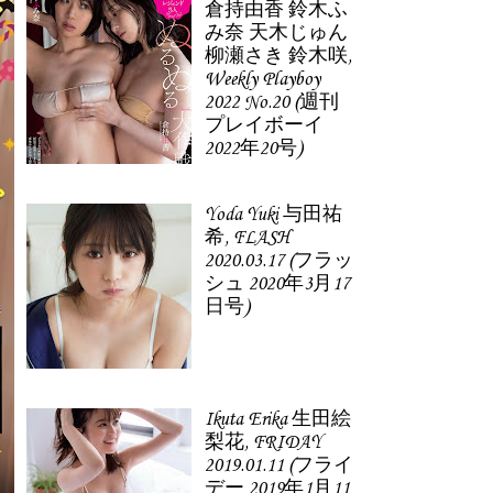
倉持由香 鈴木ふ
み奈 天木じゅん
柳瀬さき 鈴木咲,
Weekly Playboy
2022 No.20 (週刊
プレイボーイ
2022年20号)
Yoda Yuki 与田祐
希, FLASH
2020.03.17 (フラッ
シュ 2020年3月17
日号)
Ikuta Erika 生田絵
梨花, FRIDAY
2019.01.11 (フライ
デー 2019年1月11