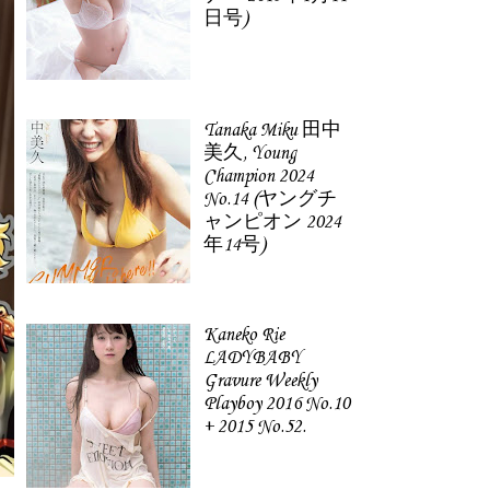
日号)
Tanaka Miku 田中
美久, Young
Champion 2024
No.14 (ヤングチ
ャンピオン 2024
年14号)
Kaneko Rie
LADYBABY
Gravure Weekly
Playboy 2016 No.10
+ 2015 No.52.