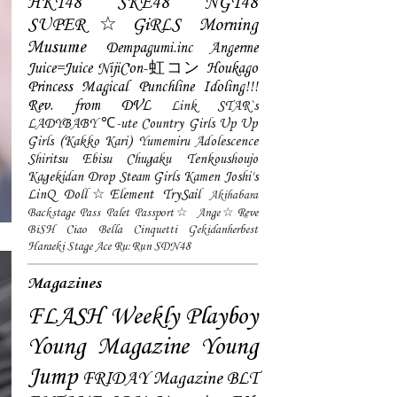
HKT48
SKE48
NGT48
SUPER☆GiRLS
Morning
Musume
Dempagumi.inc
Angerme
Juice=Juice
NijiCon-虹コン
Houkago
Princess
Magical Punchline
Idoling!!!
Rev. from DVL
Link STAR`s
LADYBABY
℃-ute
Country Girls
Up Up
Girls (Kakko Kari)
Yumemiru Adolescence
Shiritsu Ebisu Chugaku
Tenkoushoujo
Kagekidan
Drop
Steam Girls
Kamen Joshi's
LinQ
Doll☆Element
TrySail
Akihabara
Backstage Pass
Palet
Passport☆
Ange☆Reve
BiSH
Ciao Bella Cinquetti
Gekidanherbest
Haraeki Stage Ace
Ru:Run
SDN48
Magazines
FLASH
Weekly Playboy
Young Magazine
Young
Jump
FRIDAY Magazine
BLT