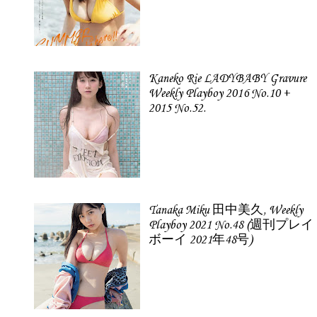
Kaneko Rie LADYBABY Gravure
Weekly Playboy 2016 No.10 +
2015 No.52.
Tanaka Miku 田中美久, Weekly
Playboy 2021 No.48 (週刊プレイ
ボーイ 2021年48号)