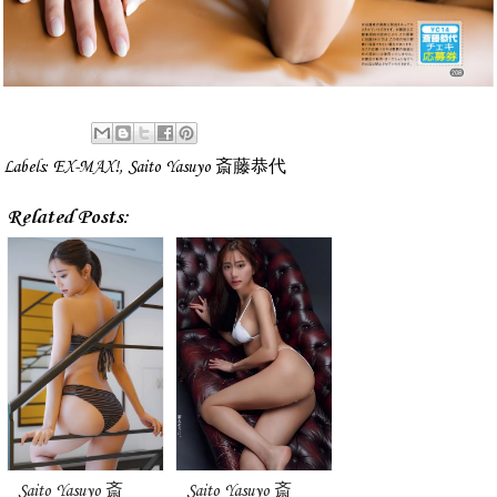
Labels:
EX-MAX!
,
Saito Yasuyo 斎藤恭代
Related Posts:
Saito Yasuyo 斎
Saito Yasuyo 斎