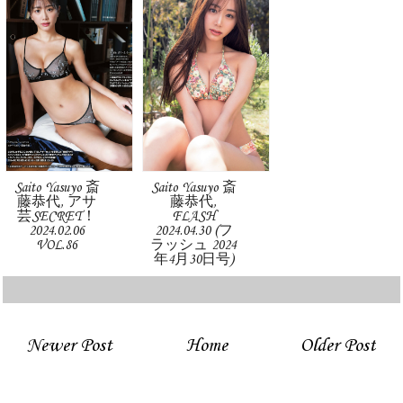
Saito Yasuyo 斎
Saito Yasuyo 斎
藤恭代, アサ
藤恭代,
芸SECRET！
FLASH
2024.02.06
2024.04.30 (フ
VOL.86
ラッシュ 2024
年4月30日号)
Newer Post
Home
Older Post