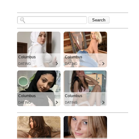
Columbus
Columbus
DATING
DATING
Columbus
Columbus
DATING
DATING