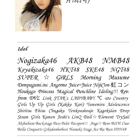
月18日号)
Idol
Nogizaka46
AKB48
NMB48
Keyakizaka46
HKT48
SKE48
NGT48
SUPER☆GiRLS
Morning Musume
Dempagumi.inc
Angerme
Juice=Juice
NijiCon-虹コン
Houkago Princess
Magical Punchline
Idoling!!!
Rev.
from DVL
Link STAR`s
LADYBABY
℃-ute
Country
Girls
Up Up Girls (Kakko Kari)
Yumemiru Adolescence
Shiritsu Ebisu Chugaku
Tenkoushoujo Kagekidan
Drop
Steam Girls
Kamen Joshi's
LinQ
Doll☆Element
TrySail
Akihabara Backstage Pass
Palet
Passport☆
Ange☆Reve
BiSH
Ciao
Bella Cinquetti
Gekidanherbest
Haraeki Stage Ace
Ru:Run
SDN48