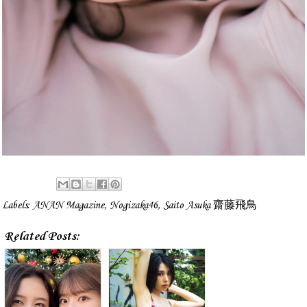
Labels:
ANAN Magazine
,
Nogizaka46
,
Saito Asuka 齋藤飛鳥
Related Posts: