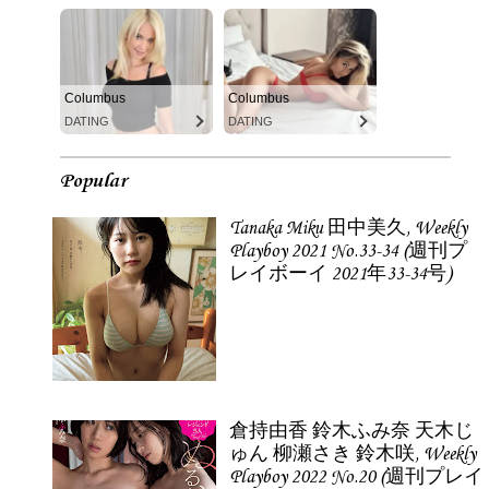
Columbus
Columbus
DATING
DATING
Popular
Tanaka Miku 田中美久, Weekly
Playboy 2021 No.33-34 (週刊プ
レイボーイ 2021年33-34号)
倉持由香 鈴木ふみ奈 天木じ
ゅん 柳瀬さき 鈴木咲, Weekly
Playboy 2022 No.20 (週刊プレイ