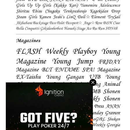
Girls
Up Up Girls (Kakko Kari)
Yumemiru Adolescence
Shiritsu Ebisu Chugaku
Tenkoushoujo Kagekidan
Drop
Steam Girls
Kamen Joshi's
LinQ
Doll☆Element
TrySail
Akihabara Backstage Pass
Palet
Passport☆
Ange☆Reve
BiSH
Ciao
Bella Cinquetti
Gekidanherbest
Haraeki Stage Ace
Ru:Run
SDN48
Magazines
FLASH
Weekly Playboy
Young
Magazine
Young Jump
FRIDAY
Magazine
BLT
ENTAME
SPA! Magazine
EX-Taishu
Young Gangan
UTB
Young
Champion
Big Comic Spirtis
Young Animal
Shonen Magazine
BUBKA
BOMB
Shonen
Champion
Manga Action
Weekly Shonen
Sunday
Photobooks
BRODY
Hustle Press
ANAN
Magazine
SMART Magazine
Young Sunday
Gravure
The Television
CD&DL My Girl
Daily LoGiRL
Shukan
Taishu
Girls! Magazine
Soccer Game King
Weekly Georgia