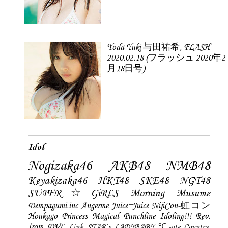
Yoda Yuki 与田祐希, FLASH
2020.02.18 (フラッシュ 2020年2
月18日号)
Idol
Nogizaka46
AKB48
NMB48
Keyakizaka46
HKT48
SKE48
NGT48
SUPER☆GiRLS
Morning Musume
Dempagumi.inc
Angerme
Juice=Juice
NijiCon-虹コン
Houkago Princess
Magical Punchline
Idoling!!!
Rev.
from DVL
Link STAR`s
LADYBABY
℃-ute
Country