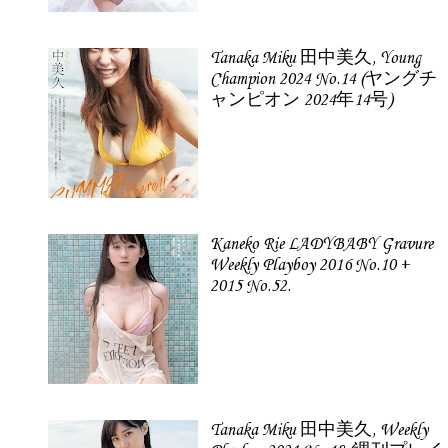
Tanaka Miku 田中美久, Young
Champion 2024 No.14 (ヤングチ
ャンピオン 2024年14号)
Kaneko Rie LADYBABY Gravure
Weekly Playboy 2016 No.10 +
2015 No.52.
Tanaka Miku 田中美久, Weekly