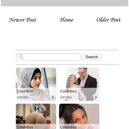
Newer Post
Home
Older Post
Columbus
Columbus
DATING
DATING
Columbus
Columbus