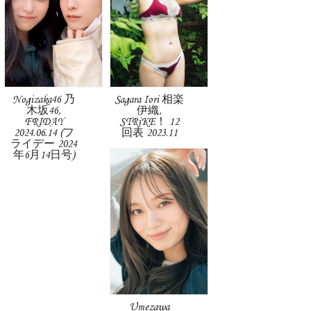
Nogizaka46 乃
Sagara Iori 相楽
木坂46,
伊織,
FRIDAY
STRiKE！ 12
2024.06.14 (フ
回表 2023.11
ライデー 2024
年6月14日号)
Umezawa