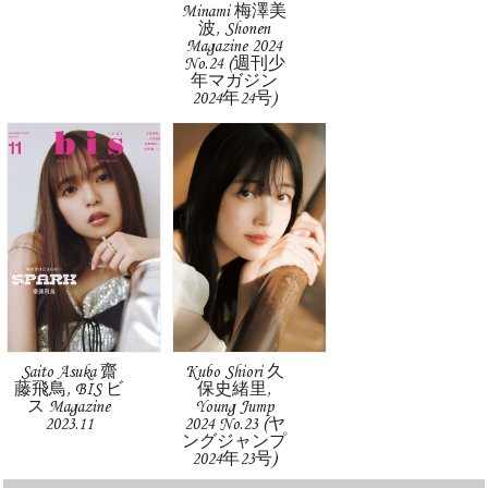
Minami 梅澤美
波, Shonen
Magazine 2024
No.24 (週刊少
年マガジン
2024年24号)
Saito Asuka 齋
Kubo Shiori 久
藤飛鳥, BIS ビ
保史緒里,
ス Magazine
Young Jump
2023.11
2024 No.23 (ヤ
ングジャンプ
2024年23号)