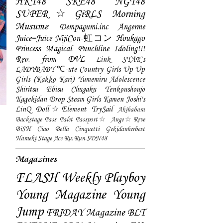
HKT48
SKE48
NGT48
SUPER☆GiRLS
Morning
Musume
Dempagumi.inc
Angerme
Juice=Juice
NijiCon-虹コン
Houkago
Princess
Magical Punchline
Idoling!!!
Rev. from DVL
Link STAR`s
LADYBABY
℃-ute
Country Girls
Up Up
Girls (Kakko Kari)
Yumemiru Adolescence
Shiritsu Ebisu Chugaku
Tenkoushoujo
Kagekidan
Drop
Steam Girls
Kamen Joshi's
LinQ
Doll☆Element
TrySail
Akihabara
Backstage Pass
Palet
Passport☆
Ange☆Reve
BiSH
Ciao Bella Cinquetti
Gekidanherbest
Haraeki Stage Ace
Ru:Run
SDN48
Magazines
FLASH
Weekly Playboy
Young Magazine
Young
Jump
FRIDAY Magazine
BLT