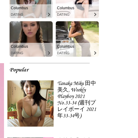
Columbus
Columbus
DATING
DATING
Columbus
Columbus
DATING
DATING
Popular
Tanaka Miku 田中
美久, Weekly
Playboy 2021
No.33-34 (週刊プ
レイボーイ 2021
年33-34号)