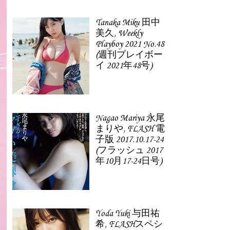
Tanaka Miku 田中
美久, Weekly
Playboy 2021 No.48
(週刊プレイボー
イ 2021年48号)
Nagao Mariya 永尾
まりや, FLASH 電
子版 2017.10.17-24
(フラッシュ 2017
年10月17-24日号)
Yoda Yuki 与田祐
希, FLASHスペシ