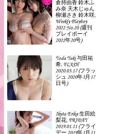
倉持由香 鈴木ふ
み奈 天木じゅん
柳瀬さき 鈴木咲,
Weekly Playboy
2022 No.20 (週刊
プレイボーイ
2022年20号)
Yoda Yuki 与田祐
希, FLASH
2020.03.17 (フラッ
シュ 2020年3月17
日号)
Ikuta Erika 生田絵
梨花, FRIDAY
2019.01.11 (フライ
デー 2019年1月11