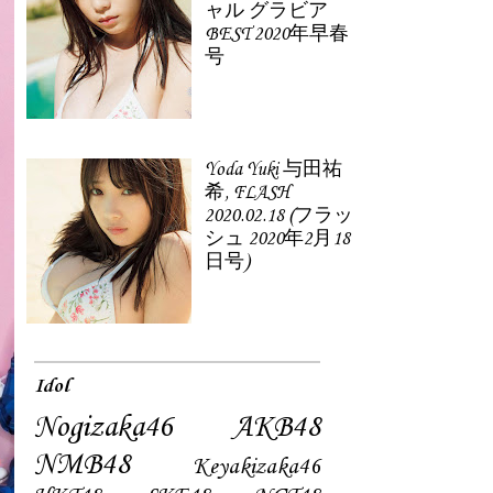
ャル グラビア
BEST 2020年早春
号
Yoda Yuki 与田祐
希, FLASH
2020.02.18 (フラッ
シュ 2020年2月18
日号)
Idol
Nogizaka46
AKB48
NMB48
Keyakizaka46