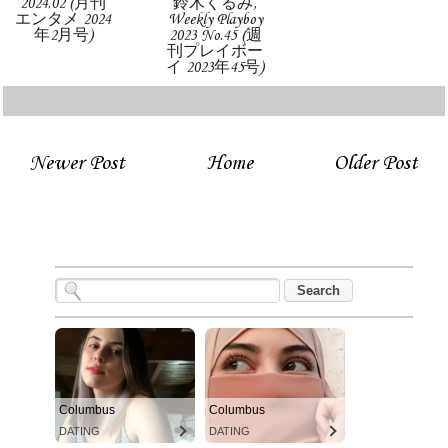
2024.02 (月刊
鈴木くるみ,
エンタメ 2024
Weekly Playboy
年2月号)
2023 No.45 (週
刊プレイボー
イ 2023年45号)
Newer Post
Home
Older Post
Columbus
Columbus
DATING
DATING