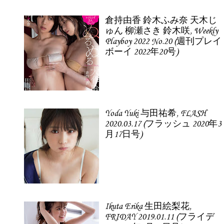
倉持由香 鈴木ふみ奈 天木じ
ゅん 柳瀬さき 鈴木咲, Weekly
Playboy 2022 No.20 (週刊プレイ
ボーイ 2022年20号)
Yoda Yuki 与田祐希, FLASH
2020.03.17 (フラッシュ 2020年3
月17日号)
Ikuta Erika 生田絵梨花,
FRIDAY 2019.01.11 (フライデ