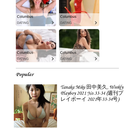
Columbus
Columbus
DATING
DATING
Columbus
Columbus
DATING
DATING
Popular
Tanaka Miku 田中美久, Weekly
Playboy 2021 No.33-34 (週刊プ
レイボーイ 2021年33-34号)