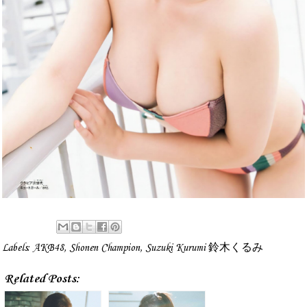
Labels:
AKB48
,
Shonen Champion
,
Suzuki Kurumi 鈴木くるみ
Related Posts: