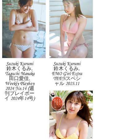
Suzuki Kurumi
Suzuki Kurumi
鈴木くるみ,
鈴木くるみ,
Taguchi Manaka
EMO Girl Extra
田口愛佳,
TEENスペシ
Weekly Playboy
ャル 2023.11
2024 No.14 (週
刊プレイボー
イ 2024年14号)