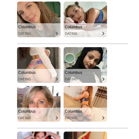
Columbus
Columbus
DATING
DATING
Columbus
Columbus
DATING
DATING
Columbus
Columbus
DATING
DATING