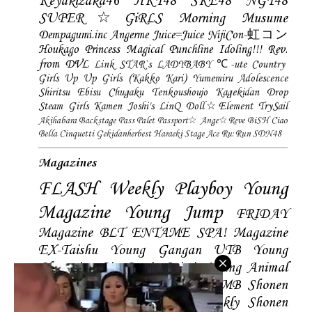
Keyakizaka46
HKT48
SKE48
NGT48
SUPER☆GiRLS
Morning Musume
Dempagumi.inc
Angerme
Juice=Juice
NijiCon-虹コン
Houkago Princess
Magical Punchline
Idoling!!!
Rev.
from DVL
Link STAR`s
LADYBABY
℃-ute
Country
Girls
Up Up Girls (Kakko Kari)
Yumemiru Adolescence
Shiritsu Ebisu Chugaku
Tenkoushoujo Kagekidan
Drop
Steam Girls
Kamen Joshi's
LinQ
Doll☆Element
TrySail
Akihabara Backstage Pass
Palet
Passport☆
Ange☆Reve
BiSH
Ciao
Bella Cinquetti
Gekidanherbest
Haraeki Stage Ace
Ru:Run
SDN48
Magazines
FLASH
Weekly Playboy
Young
Magazine
Young Jump
FRIDAY
Magazine
BLT
ENTAME
SPA! Magazine
EX-Taishu
Young Gangan
UTB
Young
Champion
Big Comic Spirtis
Young Animal
Shonen Magazine
BUBKA
BOMB
Shonen
Champion
Manga Action
Weekly Shonen