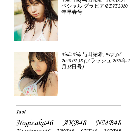
Yoda Yuki 与田祐希, FLASHス
ペシャル グラビアBEST 2020
年早春号
Yoda Yuki 与田祐希, FLASH
2020.02.18 (フラッシュ 2020年2
月18日号)
Idol
Nogizaka46
AKB48
NMB48