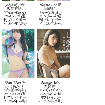
Sakamaki Alisa
Toyota Moe 豊
坂巻有紗,
田萌絵,
Weekly Playboy
Weekly Playboy
2024 No.28 (週
2024 No.28 (週
刊プレイボー
刊プレイボー
イ 2024年28号)
イ 2024年28号)
Akase Akari あ
Mizuno Akira
かせあかり,
水野瞳,
Weekly Playboy
Weekly Playboy
2024 No.28 (週
2024 No.28 (週
刊プレイボー
刊プレイボー
イ 2024年28号)
イ 2024年28号)