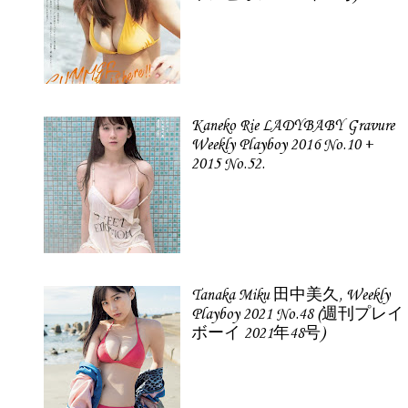
Kaneko Rie LADYBABY Gravure
Weekly Playboy 2016 No.10 +
2015 No.52.
Tanaka Miku 田中美久, Weekly
Playboy 2021 No.48 (週刊プレイ
ボーイ 2021年48号)