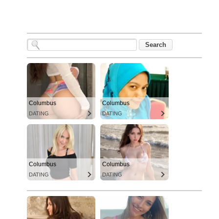
Columbus
Columbus
DATING
DATING
Columbus
Columbus
DATING
DATING