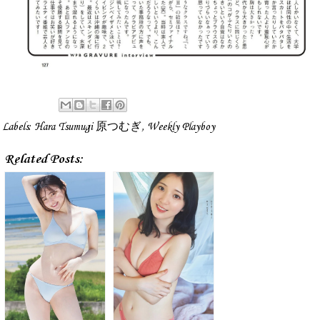
Labels:
Hara Tsumugi 原つむぎ
,
Weekly Playboy
Related Posts: