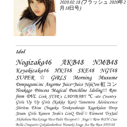
2020.02.18 (フラッシュ 2020年2
月18日号)
Idol
Nogizaka46
AKB48
NMB48
Keyakizaka46
HKT48
SKE48
NGT48
SUPER☆GiRLS
Morning Musume
Dempagumi.inc
Angerme
Juice=Juice
NijiCon-虹コン
Houkago Princess
Magical Punchline
Idoling!!!
Rev.
from DVL
Link STAR`s
LADYBABY
℃-ute
Country
Girls
Up Up Girls (Kakko Kari)
Yumemiru Adolescence
Shiritsu Ebisu Chugaku
Tenkoushoujo Kagekidan
Drop
Steam Girls
Kamen Joshi's
LinQ
Doll☆Element
TrySail
Akihabara Backstage Pass
Palet
Passport☆
Ange☆Reve
BiSH
Ciao
Bella Cinquetti
Gekidanherbest
Haraeki Stage Ace
Ru:Run
SDN48