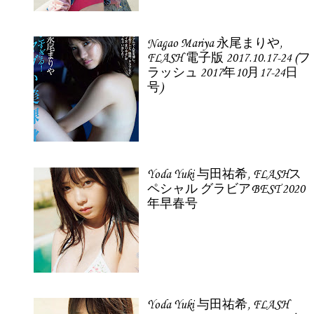
Nagao Mariya 永尾まりや,
FLASH 電子版 2017.10.17-24 (フ
ラッシュ 2017年10月17-24日
号)
Yoda Yuki 与田祐希, FLASHス
ペシャル グラビアBEST 2020
年早春号
Yoda Yuki 与田祐希, FLASH