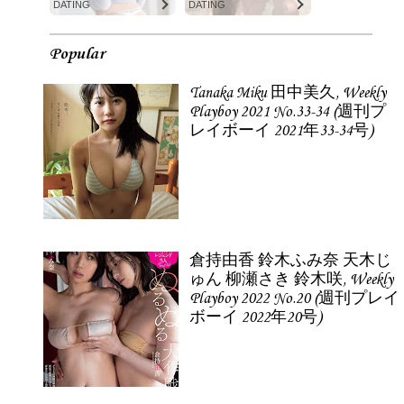
DATING
DATING
Popular
Tanaka Miku 田中美久, Weekly
Playboy 2021 No.33-34 (週刊プ
レイボーイ 2021年33-34号)
倉持由香 鈴木ふみ奈 天木じ
ゅん 柳瀬さき 鈴木咲, Weekly
Playboy 2022 No.20 (週刊プレイ
ボーイ 2022年20号)