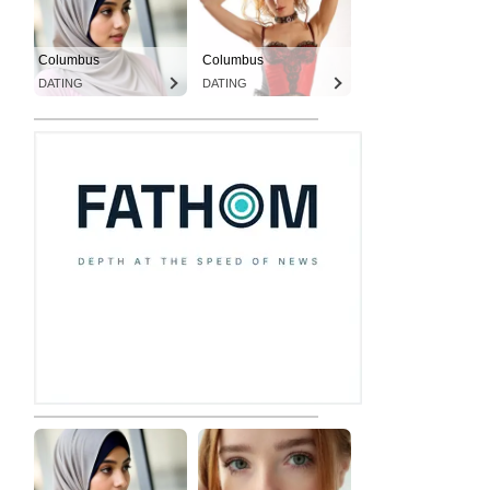
Columbus
Columbus
DATING
DATING