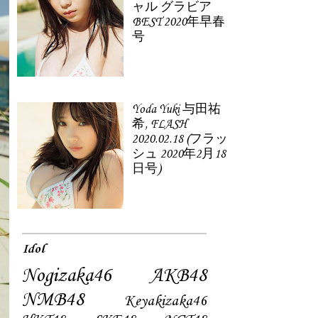
ャル グラビア
BEST 2020年早春
号
Yoda Yuki 与田祐
希, FLASH
2020.02.18 (フラッ
シュ 2020年2月18
日号)
Idol
Nogizaka46
AKB48
NMB48
Keyakizaka46