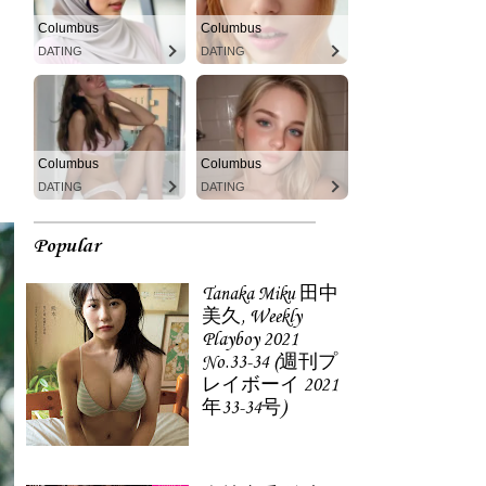
Columbus
Columbus
DATING
DATING
Columbus
Columbus
DATING
DATING
Popular
Tanaka Miku 田中
美久, Weekly
Playboy 2021
No.33-34 (週刊プ
レイボーイ 2021
年33-34号)