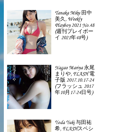
Tanaka Miku 田中
美久, Weekly
Playboy 2021 No.48
(週刊プレイボー
イ 2021年48号)
Nagao Mariya 永尾
まりや, FLASH 電
子版 2017.10.17-24
(フラッシュ 2017
年10月17-24日号)
Yoda Yuki 与田祐
希, FLASHスペシ