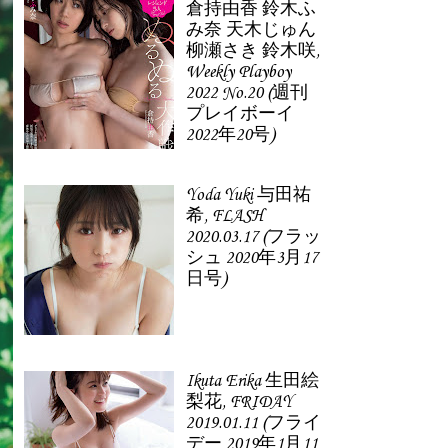
倉持由香 鈴木ふ
み奈 天木じゅん
柳瀬さき 鈴木咲,
Weekly Playboy
2022 No.20 (週刊
プレイボーイ
2022年20号)
Yoda Yuki 与田祐
希, FLASH
2020.03.17 (フラッ
シュ 2020年3月17
日号)
Ikuta Erika 生田絵
梨花, FRIDAY
2019.01.11 (フライ
デー 2019年1月11