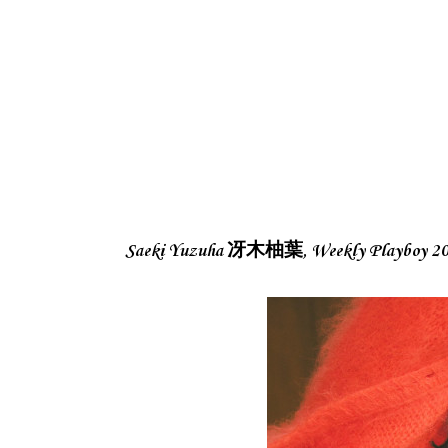
Saeki Yuzuha 冴木柚葉, Weekly Playb