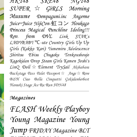
HKT48
SKE48
NGT48
SUPER☆GiRLS
Morning
Musume
Dempagumi.inc
Angerme
Juice=Juice
NijiCon-虹コン
Houkago
Princess
Magical Punchline
Idoling!!!
Rev. from DVL
Link STAR`s
LADYBABY
℃-ute
Country Girls
Up Up
Girls (Kakko Kari)
Yumemiru Adolescence
Shiritsu Ebisu Chugaku
Tenkoushoujo
Kagekidan
Drop
Steam Girls
Kamen Joshi's
LinQ
Doll☆Element
TrySail
Akihabara
Backstage Pass
Palet
Passport☆
Ange☆Reve
BiSH
Ciao Bella Cinquetti
Gekidanherbest
Haraeki Stage Ace
Ru:Run
SDN48
Magazines
FLASH
Weekly Playboy
Young Magazine
Young
Jump
FRIDAY Magazine
BLT