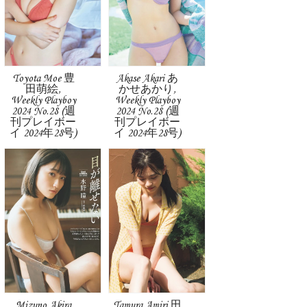
Toyota Moe 豊
Akase Akari あ
田萌絵,
かせあかり,
Weekly Playboy
Weekly Playboy
2024 No.28 (週
2024 No.28 (週
刊プレイボー
刊プレイボー
イ 2024年28号)
イ 2024年28号)
Mizuno Akira
Tamura Amiri 田