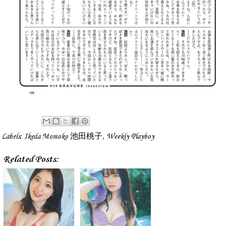
Labels:
Ikeda Momoko 池田桃子
,
Weekly Playboy
Related Posts: