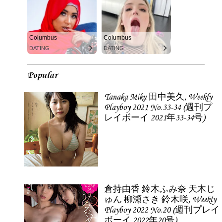
Columbus
Columbus
DATING
DATING
Popular
Tanaka Miku 田中美久, Weekly
Playboy 2021 No.33-34 (週刊プ
レイボーイ 2021年33-34号)
倉持由香 鈴木ふみ奈 天木じ
ゅん 柳瀬さき 鈴木咲, Weekly
Playboy 2022 No.20 (週刊プレイ
ボーイ 2022年20号)