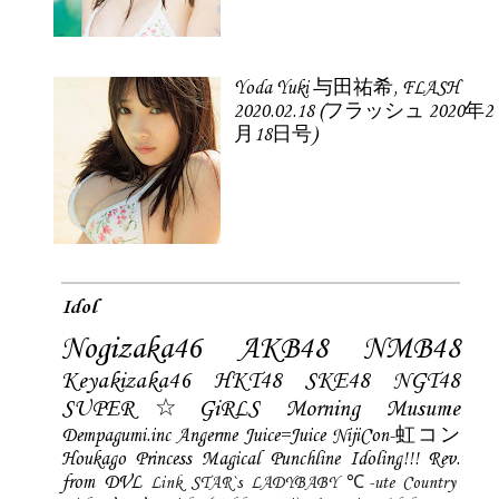
Yoda Yuki 与田祐希, FLASH
2020.02.18 (フラッシュ 2020年2
月18日号)
Idol
Nogizaka46
AKB48
NMB48
Keyakizaka46
HKT48
SKE48
NGT48
SUPER☆GiRLS
Morning Musume
Dempagumi.inc
Angerme
Juice=Juice
NijiCon-虹コン
Houkago Princess
Magical Punchline
Idoling!!!
Rev.
from DVL
Link STAR`s
LADYBABY
℃-ute
Country