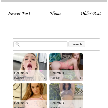
Newer Post
Home
Older Post
Columbus
Columbus
DATING
DATING
Columbus
Columbus