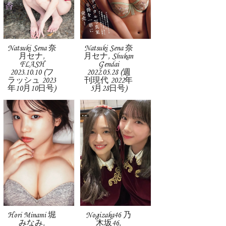
Natsuki Sena 奈
Natsuki Sena 奈
月セナ,
月セナ, Shukan
FLASH
Gendai
2023.10.10 (フ
2022.05.28 (週
ラッシュ 2023
刊現代 2022年
年10月10日号)
5月28日号)
Hori Minami 堀
Nogizaka46 乃
みなみ,
木坂46,