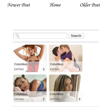
Newer Post
Home
Older Post
Columbus
Columbus
DATING
DATING
Columbus
Columbus
DATING
DATING