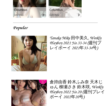
Columbus
Columbus
DATING
DATING
Popular
Tanaka Miku 田中美久, Weekly
Playboy 2021 No.33-34 (週刊プ
レイボーイ 2021年33-34号)
倉持由香 鈴木ふみ奈 天木じ
ゅん 柳瀬さき 鈴木咲, Weekly
Playboy 2022 No.20 (週刊プレイ
ボーイ 2022年20号)