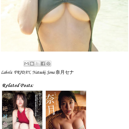
Labels:
FRIDAY
,
Natsuki Sena 奈月セナ
Related Posts: