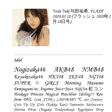
Yoda Yuki 与田祐希, FLASH
2020.02.18 (フラッシュ 2020年2
月18日号)
Idol
Nogizaka46
AKB48
NMB48
Keyakizaka46
HKT48
SKE48
NGT48
SUPER☆GiRLS
Morning Musume
Dempagumi.inc
Angerme
Juice=Juice
NijiCon-虹コン
Houkago Princess
Magical Punchline
Idoling!!!
Rev.
from DVL
Link STAR`s
LADYBABY
℃-ute
Country
Girls
Up Up Girls (Kakko Kari)
Yumemiru Adolescence
Shiritsu Ebisu Chugaku
Tenkoushoujo Kagekidan
Drop