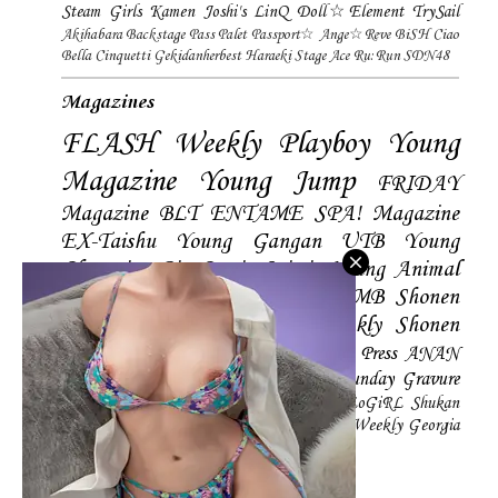
Steam Girls
Kamen Joshi's
LinQ
Doll☆Element
TrySail
Akihabara Backstage Pass
Palet
Passport☆
Ange☆Reve
BiSH
Ciao
Bella Cinquetti
Gekidanherbest
Haraeki Stage Ace
Ru:Run
SDN48
Magazines
FLASH
Weekly Playboy
Young
Magazine
Young Jump
FRIDAY
Magazine
BLT
ENTAME
SPA! Magazine
EX-Taishu
Young Gangan
UTB
Young
Champion
Big Comic Spirtis
Young Animal
Shonen Magazine
BUBKA
BOMB
Shonen
Champion
Manga Action
Weekly Shonen
Sunday
Photobooks
BRODY
Hustle Press
ANAN
Magazine
SMART Magazine
Young Sunday
Gravure
The Television
CD&DL My Girl
Daily LoGiRL
Shukan
Taishu
Girls! Magazine
Soccer Game King
Weekly Georgia
Sunday Magazine
Mery Magazine