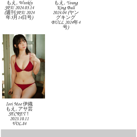
もえ, Weekly
もえ, Young
SPA! 2024.05.14
King Bull
(週刊SPA! 2024
2024.04 (ヤン
年5月14日号)
グキング
BULL 2024年4
号)
Iori Moe 伊織
もえ, アサ芸
SECRET！
2023.10.11
VOL.84