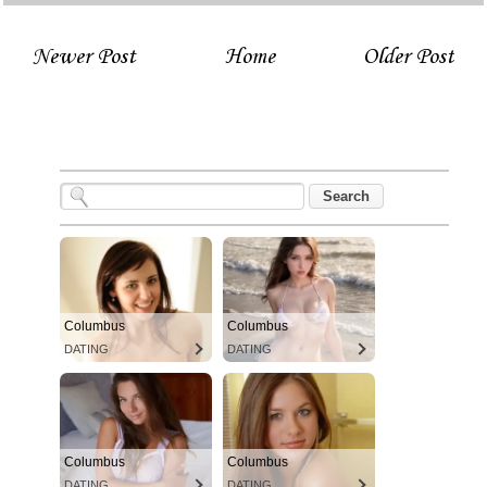
Newer Post
Home
Older Post
Columbus
Columbus
DATING
DATING
Columbus
Columbus
DATING
DATING