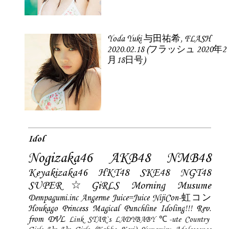
Yoda Yuki 与田祐希, FLASH
2020.02.18 (フラッシュ 2020年2
月18日号)
Idol
Nogizaka46
AKB48
NMB48
Keyakizaka46
HKT48
SKE48
NGT48
SUPER☆GiRLS
Morning Musume
Dempagumi.inc
Angerme
Juice=Juice
NijiCon-虹コン
Houkago Princess
Magical Punchline
Idoling!!!
Rev.
from DVL
Link STAR`s
LADYBABY
℃-ute
Country