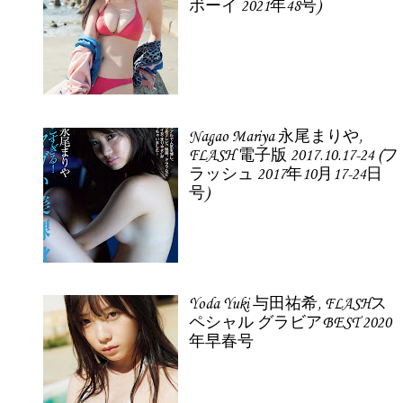
ボーイ 2021年48号)
Nagao Mariya 永尾まりや,
FLASH 電子版 2017.10.17-24 (フ
ラッシュ 2017年10月17-24日
号)
Yoda Yuki 与田祐希, FLASHス
ペシャル グラビアBEST 2020
年早春号