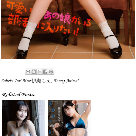
Labels:
Iori Moe 伊織もえ
,
Young Animal
Related Posts: