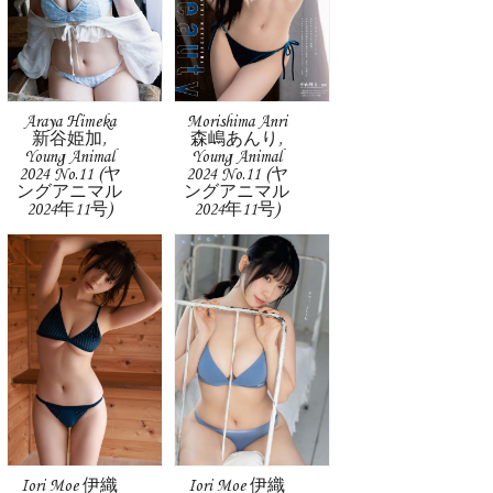
Araya Himeka
Morishima Anri
新谷姫加,
森嶋あんり,
Young Animal
Young Animal
2024 No.11 (ヤ
2024 No.11 (ヤ
ングアニマル
ングアニマル
2024年11号)
2024年11号)
Iori Moe 伊織
Iori Moe 伊織