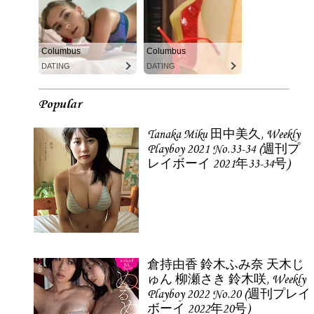
Columbus
Columbus
DATING
DATING
Popular
Tanaka Miku 田中美久, Weekly
Playboy 2021 No.33-34 (週刊プ
レイボーイ 2021年33-34号)
倉持由香 鈴木ふみ奈 天木じ
ゅん 柳瀬さき 鈴木咲, Weekly
Playboy 2022 No.20 (週刊プレイ
ボーイ 2022年20号)