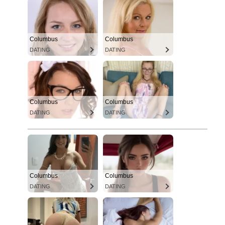
Columbus
Columbus
DATING
DATING
Columbus
Columbus
DATING
DATING
Columbus
Columbus
DATING
DATING