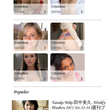
Columbus
Columbus
DATING
DATING
Columbus
Columbus
DATING
DATING
Columbus
Columbus
DATING
DATING
Popular
Tanaka Miku 田中美久, Weekly
Playboy 2021 No.33-34 (週刊プ