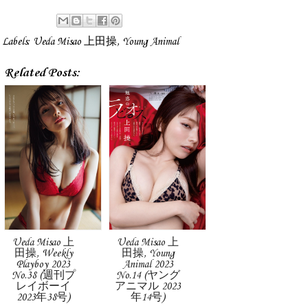
Labels:
Ueda Misao 上田操
,
Young Animal
Related Posts:
Ueda Misao 上
Ueda Misao 上
田操, Weekly
田操, Young
Playboy 2023
Animal 2023
No.38 (週刊プ
No.14 (ヤング
レイボーイ
アニマル 2023
2023年38号)
年14号)