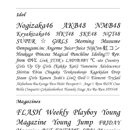
Idol
Nogizaka46
AKB48
NMB48
Keyakizaka46
HKT48
SKE48
NGT48
SUPER☆GiRLS
Morning Musume
Dempagumi.inc
Angerme
Juice=Juice
NijiCon-虹コン
Houkago Princess
Magical Punchline
Idoling!!!
Rev.
from DVL
Link STAR`s
LADYBABY
℃-ute
Country
Girls
Up Up Girls (Kakko Kari)
Yumemiru Adolescence
Shiritsu Ebisu Chugaku
Tenkoushoujo Kagekidan
Drop
Steam Girls
Kamen Joshi's
LinQ
Doll☆Element
TrySail
Akihabara Backstage Pass
Palet
Passport☆
Ange☆Reve
BiSH
Ciao
Bella Cinquetti
Gekidanherbest
Haraeki Stage Ace
Ru:Run
SDN48
Magazines
FLASH
Weekly Playboy
Young
Magazine
Young Jump
FRIDAY