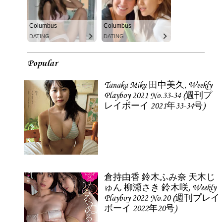
Columbus
Columbus
DATING
DATING
Popular
Tanaka Miku 田中美久, Weekly
Playboy 2021 No.33-34 (週刊プ
レイボーイ 2021年33-34号)
倉持由香 鈴木ふみ奈 天木じ
ゅん 柳瀬さき 鈴木咲, Weekly
Playboy 2022 No.20 (週刊プレイ
ボーイ 2022年20号)