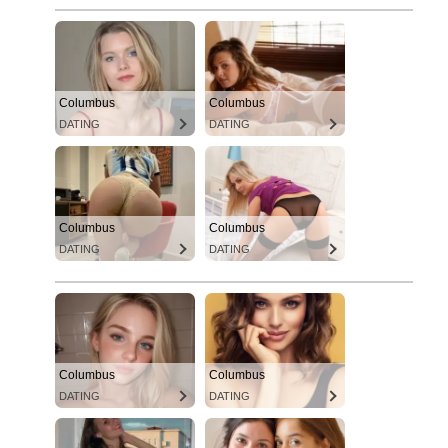
Columbus
Columbus
DATING
DATING
Columbus
Columbus
DATING
DATING
Columbus
Columbus
DATING
DATING