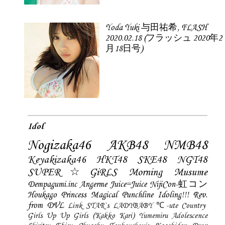
Yoda Yuki 与田祐希, FLASH
2020.02.18 (フラッシュ 2020年2
月18日号)
Idol
Nogizaka46
AKB48
NMB48
Keyakizaka46
HKT48
SKE48
NGT48
SUPER☆GiRLS
Morning Musume
Dempagumi.inc
Angerme
Juice=Juice
NijiCon-虹コン
Houkago Princess
Magical Punchline
Idoling!!!
Rev.
from DVL
Link STAR`s
LADYBABY
℃-ute
Country
Girls
Up Up Girls (Kakko Kari)
Yumemiru Adolescence