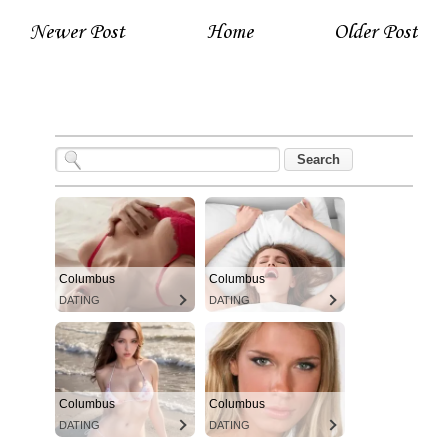
Newer Post
Home
Older Post
Columbus
Columbus
DATING
DATING
Columbus
Columbus
DATING
DATING