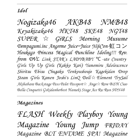
Idol
Nogizaka46
AKB48
NMB48
Keyakizaka46
HKT48
SKE48
NGT48
SUPER☆GiRLS
Morning Musume
Dempagumi.inc
Angerme
Juice=Juice
NijiCon-虹コン
Houkago Princess
Magical Punchline
Idoling!!!
Rev.
from DVL
Link STAR`s
LADYBABY
℃-ute
Country
Girls
Up Up Girls (Kakko Kari)
Yumemiru Adolescence
Shiritsu Ebisu Chugaku
Tenkoushoujo Kagekidan
Drop
Steam Girls
Kamen Joshi's
LinQ
Doll☆Element
TrySail
Akihabara Backstage Pass
Palet
Passport☆
Ange☆Reve
BiSH
Ciao
Bella Cinquetti
Gekidanherbest
Haraeki Stage Ace
Ru:Run
SDN48
Magazines
FLASH
Weekly Playboy
Young
Magazine
Young Jump
FRIDAY
Magazine
BLT
ENTAME
SPA! Magazine