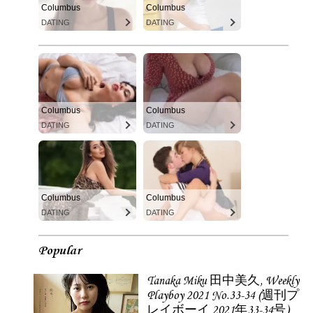
Columbus
Columbus
DATING
DATING
Columbus
Columbus
DATING
DATING
Columbus
Columbus
DATING
DATING
Popular
Tanaka Miku 田中美久, Weekly
Playboy 2021 No.33-34 (週刊プ
レイボーイ 2021年33-34号)