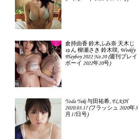
倉持由香 鈴木ふみ奈 天木じ
ゅん 柳瀬さき 鈴木咲, Weekly
Playboy 2022 No.20 (週刊プレイ
ボーイ 2022年20号)
Yoda Yuki 与田祐希, FLASH
2020.03.17 (フラッシュ 2020年3
月17日号)