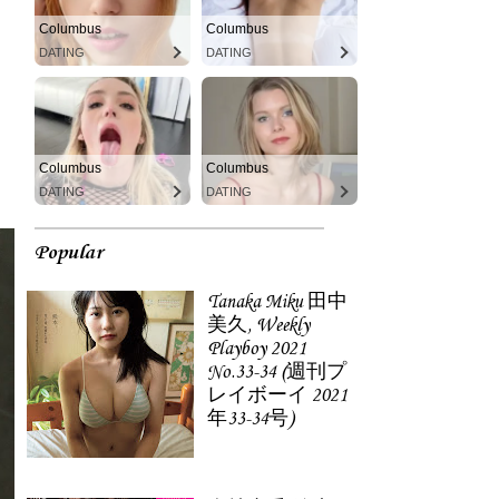
Columbus
Columbus
DATING
DATING
Columbus
Columbus
DATING
DATING
Popular
Tanaka Miku 田中
美久, Weekly
Playboy 2021
No.33-34 (週刊プ
レイボーイ 2021
年33-34号)