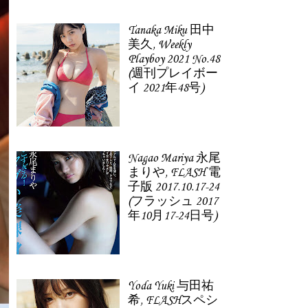
Tanaka Miku 田中
美久, Weekly
Playboy 2021 No.48
(週刊プレイボー
イ 2021年48号)
Nagao Mariya 永尾
まりや, FLASH 電
子版 2017.10.17-24
(フラッシュ 2017
年10月17-24日号)
Yoda Yuki 与田祐
希, FLASHスペシ