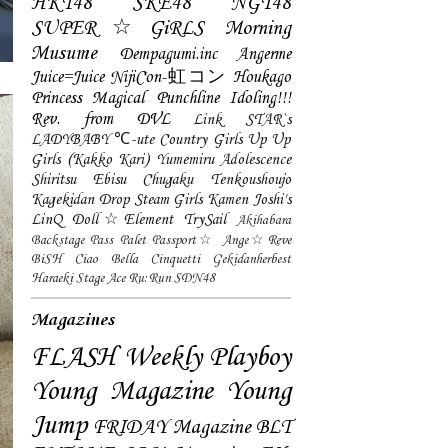
HKT48
SKE48
NGT48
SUPER☆GiRLS
Morning
Musume
Dempagumi.inc
Angerme
Juice=Juice
NijiCon-虹コン
Houkago
Princess
Magical Punchline
Idoling!!!
Rev. from DVL
Link STAR`s
LADYBABY
℃-ute
Country Girls
Up Up
Girls (Kakko Kari)
Yumemiru Adolescence
Shiritsu Ebisu Chugaku
Tenkoushoujo
Kagekidan
Drop
Steam Girls
Kamen Joshi's
LinQ
Doll☆Element
TrySail
Akihabara
Backstage Pass
Palet
Passport☆
Ange☆Reve
BiSH
Ciao Bella Cinquetti
Gekidanherbest
Haraeki Stage Ace
Ru:Run
SDN48
Magazines
FLASH
Weekly Playboy
Young Magazine
Young
Jump
FRIDAY Magazine
BLT