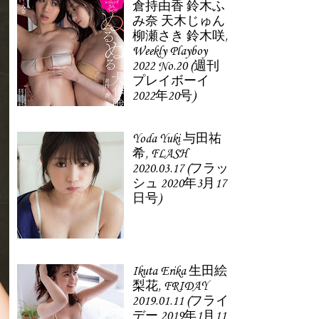
倉持由香 鈴木ふ
み奈 天木じゅん
柳瀬さき 鈴木咲,
Weekly Playboy
2022 No.20 (週刊
プレイボーイ
2022年20号)
Yoda Yuki 与田祐
希, FLASH
2020.03.17 (フラッ
シュ 2020年3月17
日号)
Ikuta Erika 生田絵
梨花, FRIDAY
2019.01.11 (フライ
デー 2019年1月11