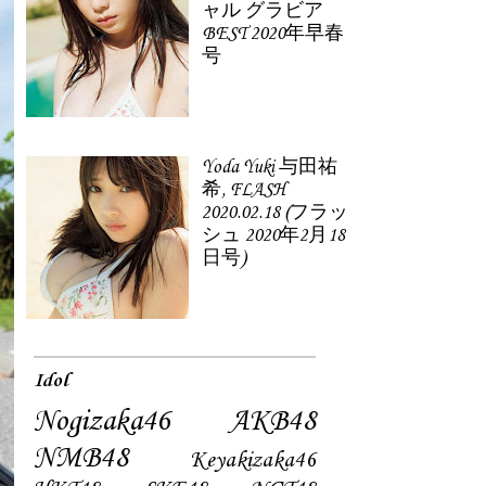
ャル グラビア
BEST 2020年早春
号
Yoda Yuki 与田祐
希, FLASH
2020.02.18 (フラッ
シュ 2020年2月18
日号)
Idol
Nogizaka46
AKB48
NMB48
Keyakizaka46