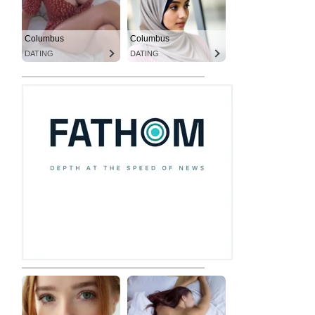
Columbus
Columbus
DATING
DATING