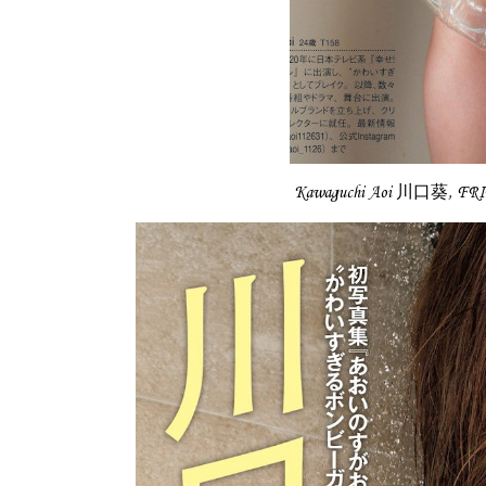
Kawaguchi Aoi 川口葵, F