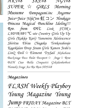
HKT48
SKE48
NGT48
SUPER☆GiRLS
Morning
Musume
Dempagumi.inc
Angerme
Juice=Juice
NijiCon-虹コン
Houkago
Princess
Magical Punchline
Idoling!!!
Rev. from DVL
Link STAR`s
LADYBABY
℃-ute
Country Girls
Up Up
Girls (Kakko Kari)
Yumemiru Adolescence
Shiritsu Ebisu Chugaku
Tenkoushoujo
Kagekidan
Drop
Steam Girls
Kamen Joshi's
LinQ
Doll☆Element
TrySail
Akihabara
Backstage Pass
Palet
Passport☆
Ange☆Reve
BiSH
Ciao Bella Cinquetti
Gekidanherbest
Haraeki Stage Ace
Ru:Run
SDN48
Magazines
FLASH
Weekly Playboy
Young Magazine
Young
Jump
FRIDAY Magazine
BLT