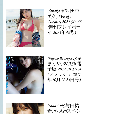
Tanaka Miku 田中
美久, Weekly
Playboy 2021 No.48
(週刊プレイボー
イ 2021年48号)
Nagao Mariya 永尾
まりや, FLASH 電
子版 2017.10.17-24
(フラッシュ 2017
年10月17-24日号)
Yoda Yuki 与田祐
希, FLASHスペシ