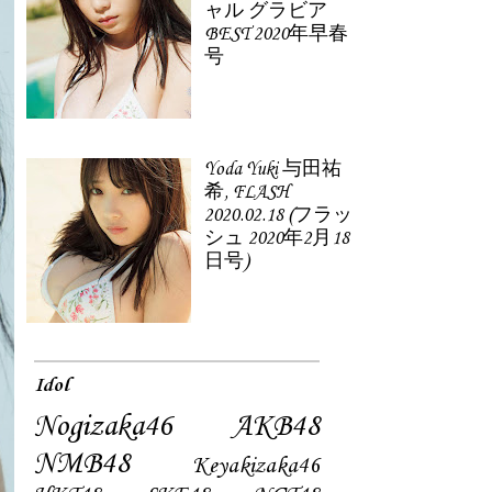
ャル グラビア
BEST 2020年早春
号
Yoda Yuki 与田祐
希, FLASH
2020.02.18 (フラッ
シュ 2020年2月18
日号)
Idol
Nogizaka46
AKB48
NMB48
Keyakizaka46