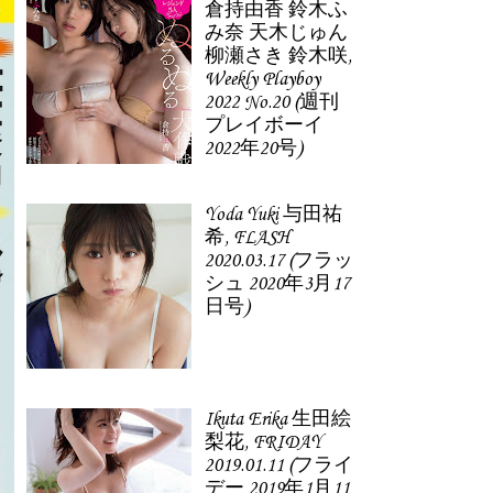
倉持由香 鈴木ふ
み奈 天木じゅん
柳瀬さき 鈴木咲,
Weekly Playboy
2022 No.20 (週刊
プレイボーイ
2022年20号)
Yoda Yuki 与田祐
希, FLASH
2020.03.17 (フラッ
シュ 2020年3月17
日号)
Ikuta Erika 生田絵
梨花, FRIDAY
2019.01.11 (フライ
デー 2019年1月11