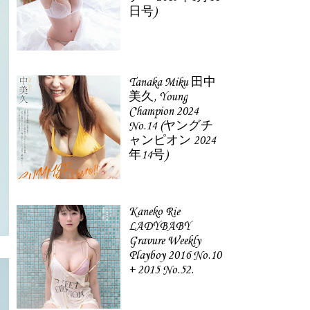
日号)
Tanaka Miku 田中
美久, Young
Champion 2024
No.14 (ヤングチ
ャンピオン 2024
年14号)
Kaneko Rie
LADYBABY
Gravure Weekly
Playboy 2016 No.10
+ 2015 No.52.