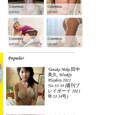
Columbus
Columbus
DATING
DATING
Columbus
Columbus
DATING
DATING
Popular
Tanaka Miku 田中
美久, Weekly
Playboy 2021
No.33-34 (週刊プ
レイボーイ 2021
年33-34号)