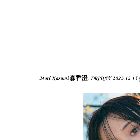
Mori Kasumi 森香澄, FRIDAY 2023.1