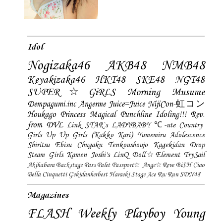
Idol
Nogizaka46
AKB48
NMB48
Keyakizaka46
HKT48
SKE48
NGT48
SUPER☆GiRLS
Morning Musume
Dempagumi.inc
Angerme
Juice=Juice
NijiCon-虹コン
Houkago Princess
Magical Punchline
Idoling!!!
Rev.
from DVL
Link STAR`s
LADYBABY
℃-ute
Country
Girls
Up Up Girls (Kakko Kari)
Yumemiru Adolescence
Shiritsu Ebisu Chugaku
Tenkoushoujo Kagekidan
Drop
Steam Girls
Kamen Joshi's
LinQ
Doll☆Element
TrySail
Akihabara Backstage Pass
Palet
Passport☆
Ange☆Reve
BiSH
Ciao
Bella Cinquetti
Gekidanherbest
Haraeki Stage Ace
Ru:Run
SDN48
Magazines
FLASH
Weekly Playboy
Young