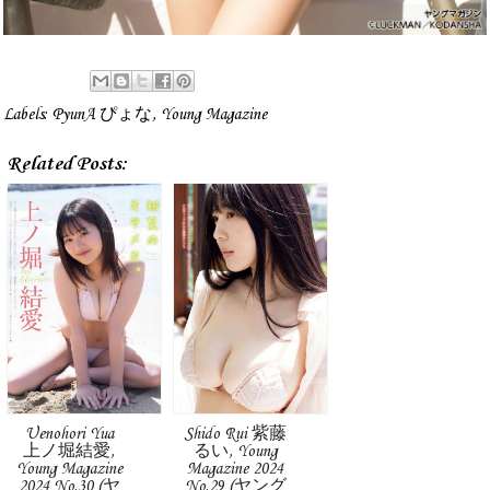
Labels:
PyunA ぴょな
,
Young Magazine
Related Posts:
Uenohori Yua
Shido Rui 紫藤
上ノ堀結愛,
るい, Young
Young Magazine
Magazine 2024
2024 No.30 (ヤ
No.29 (ヤング