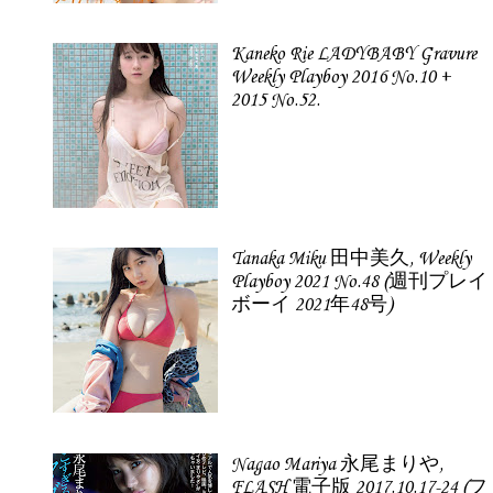
Kaneko Rie LADYBABY Gravure
Weekly Playboy 2016 No.10 +
2015 No.52.
Tanaka Miku 田中美久, Weekly
Playboy 2021 No.48 (週刊プレイ
ボーイ 2021年48号)
Nagao Mariya 永尾まりや,
FLASH 電子版 2017.10.17-24 (フ