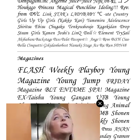
Dempagumi.inc
Angerme
Juice=Juice
NijiCon-虹コン
Houkago Princess
Magical Punchline
Idoling!!!
Rev.
from DVL
Link STAR`s
LADYBABY
℃-ute
Country
Girls
Up Up Girls (Kakko Kari)
Yumemiru Adolescence
Shiritsu Ebisu Chugaku
Tenkoushoujo Kagekidan
Drop
Steam Girls
Kamen Joshi's
LinQ
Doll☆Element
TrySail
Akihabara Backstage Pass
Palet
Passport☆
Ange☆Reve
BiSH
Ciao
Bella Cinquetti
Gekidanherbest
Haraeki Stage Ace
Ru:Run
SDN48
Magazines
FLASH
Weekly Playboy
Young
Magazine
Young Jump
FRIDAY
Magazine
BLT
ENTAME
SPA! Magazine
EX-Taishu
Young Gangan
UTB
Young
Champion
Big Comic Spirtis
Young Animal
Shonen Magazine
BUBKA
BOMB
Shonen
Champion
Manga Action
Weekly Shonen
Sunday
Photobooks
BRODY
Hustle Press
ANAN
Magazine
SMART Magazine
Young Sunday
Gravure