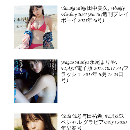
Tanaka Miku 田中美久, Weekly
Playboy 2021 No.48 (週刊プレイ
ボーイ 2021年48号)
Nagao Mariya 永尾まりや,
FLASH 電子版 2017.10.17-24 (フ
ラッシュ 2017年10月17-24日
号)
Yoda Yuki 与田祐希, FLASHス
ペシャル グラビアBEST 2020
年早春号