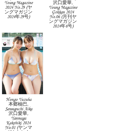
Young Magazine
沢口愛華,
2024 No.29 (ヤ
Young Magazine
ングマガジン
Gekkan 2024
2024年29号)
No.06 (月刊ヤ
ングマガジン
2024年6号)
Hongo Yuzuha
本郷柚巴,
Sawaguchi Aika
沢口愛華,
Yanmaga
Kakehiki 2024
No.01 (ヤンマ