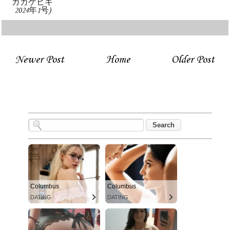
ガカケヒキ
2024年1号)
Newer Post
Home
Older Post
Columbus
Columbus
DATING
DATING