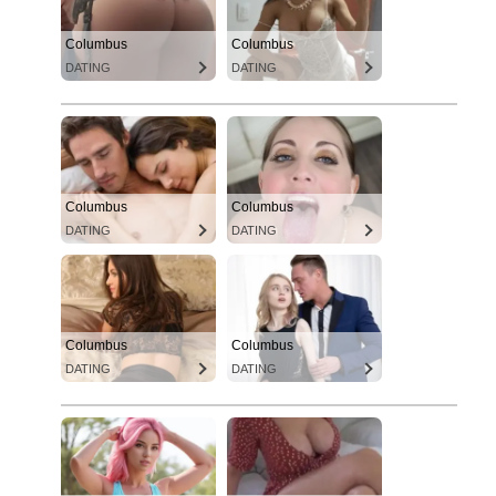
Columbus
Columbus
DATING
DATING
Columbus
Columbus
DATING
DATING
Columbus
Columbus
DATING
DATING