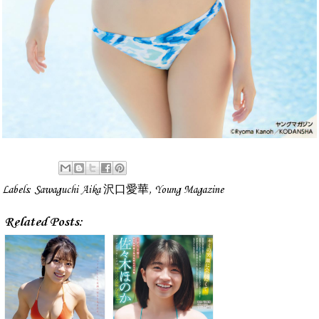
Labels:
Sawaguchi Aika 沢口愛華
,
Young Magazine
Related Posts: