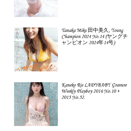
Tanaka Miku 田中美久, Young
Champion 2024 No.14 (ヤングチ
ャンピオン 2024年14号)
Kaneko Rie LADYBABY Gravure
Weekly Playboy 2016 No.10 +
2015 No.52.