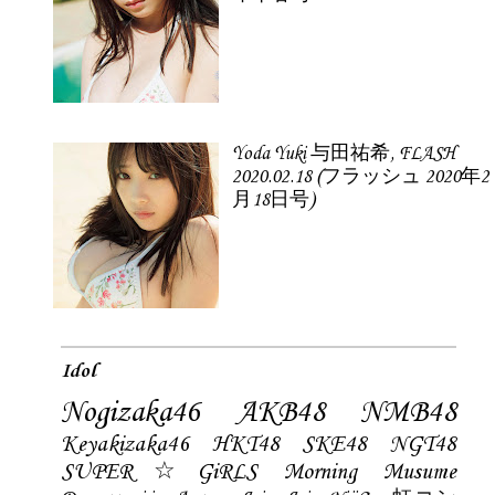
Yoda Yuki 与田祐希, FLASH
2020.02.18 (フラッシュ 2020年2
月18日号)
Idol
Nogizaka46
AKB48
NMB48
Keyakizaka46
HKT48
SKE48
NGT48
SUPER☆GiRLS
Morning Musume