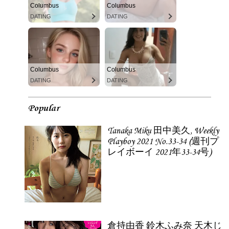
Columbus
Columbus
DATING
DATING
Columbus
Columbus
DATING
DATING
Popular
Tanaka Miku 田中美久, Weekly
Playboy 2021 No.33-34 (週刊プ
レイボーイ 2021年33-34号)
倉持由香 鈴木ふみ奈 天木じ