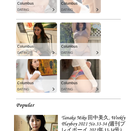
Columbus
Columbus
DATING
DATING
Columbus
Columbus
DATING
DATING
Columbus
Columbus
DATING
DATING
Popular
Tanaka Miku 田中美久, Weekly
Playboy 2021 No.33-34 (週刊プ
レイボーイ 2021年33-34号)