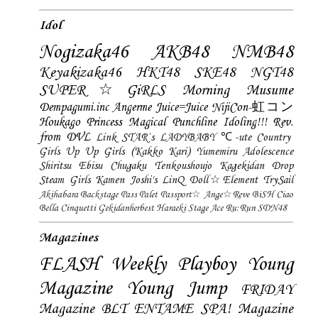
Idol
Nogizaka46
AKB48
NMB48
Keyakizaka46
HKT48
SKE48
NGT48
SUPER☆GiRLS
Morning Musume
Dempagumi.inc
Angerme
Juice=Juice
NijiCon-虹コン
Houkago Princess
Magical Punchline
Idoling!!!
Rev.
from DVL
Link STAR`s
LADYBABY
℃-ute
Country
Girls
Up Up Girls (Kakko Kari)
Yumemiru Adolescence
Shiritsu Ebisu Chugaku
Tenkoushoujo Kagekidan
Drop
Steam Girls
Kamen Joshi's
LinQ
Doll☆Element
TrySail
Akihabara Backstage Pass
Palet
Passport☆
Ange☆Reve
BiSH
Ciao
Bella Cinquetti
Gekidanherbest
Haraeki Stage Ace
Ru:Run
SDN48
Magazines
FLASH
Weekly Playboy
Young
Magazine
Young Jump
FRIDAY
Magazine
BLT
ENTAME
SPA! Magazine