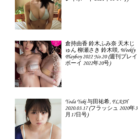
倉持由香 鈴木ふみ奈 天木じ
ゅん 柳瀬さき 鈴木咲, Weekly
Playboy 2022 No.20 (週刊プレイ
ボーイ 2022年20号)
Yoda Yuki 与田祐希, FLASH
2020.03.17 (フラッシュ 2020年3
月17日号)