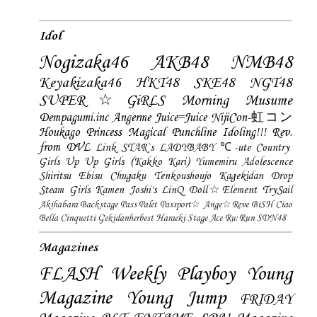
Idol
Nogizaka46
AKB48
NMB48
Keyakizaka46
HKT48
SKE48
NGT48
SUPER☆GiRLS
Morning Musume
Dempagumi.inc
Angerme
Juice=Juice
NijiCon-虹コン
Houkago Princess
Magical Punchline
Idoling!!!
Rev.
from DVL
Link STAR`s
LADYBABY
℃-ute
Country
Girls
Up Up Girls (Kakko Kari)
Yumemiru Adolescence
Shiritsu Ebisu Chugaku
Tenkoushoujo Kagekidan
Drop
Steam Girls
Kamen Joshi's
LinQ
Doll☆Element
TrySail
Akihabara Backstage Pass
Palet
Passport☆
Ange☆Reve
BiSH
Ciao
Bella Cinquetti
Gekidanherbest
Haraeki Stage Ace
Ru:Run
SDN48
Magazines
FLASH
Weekly Playboy
Young
Magazine
Young Jump
FRIDAY