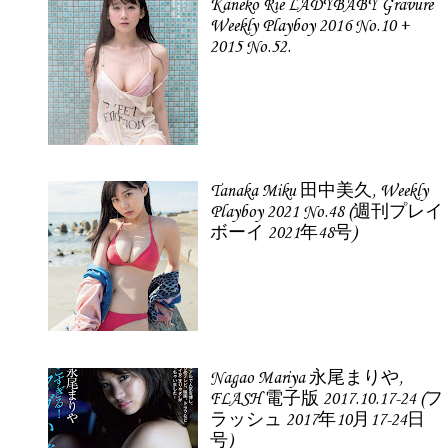
Kaneko Rie LADYBABY Gravure
Weekly Playboy 2016 No.10 +
2015 No.52.
Tanaka Miku 田中美久, Weekly
Playboy 2021 No.48 (週刊プレイ
ボーイ 2021年48号)
Nagao Mariya 永尾まりや,
FLASH 電子版 2017.10.17-24 (フ
ラッシュ 2017年10月17-24日
号)