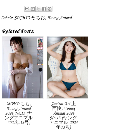
Labels:
SOCHIO そちお
,
Young Animal
Related Posts:
MOMO もも,
Jonishi Rei 上
Young Animal
西怜, Young
2024 No.13 (ヤ
Animal 2024
ングアニマル
No.13 (ヤング
2024年13号)
アニマル 2024
年13号)