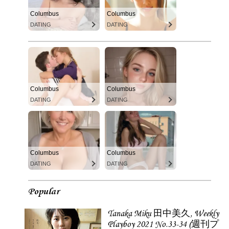
Columbus
Columbus
DATING
DATING
Columbus
Columbus
DATING
DATING
Columbus
Columbus
DATING
DATING
Popular
Tanaka Miku 田中美久, Weekly
Playboy 2021 No.33-34 (週刊プ