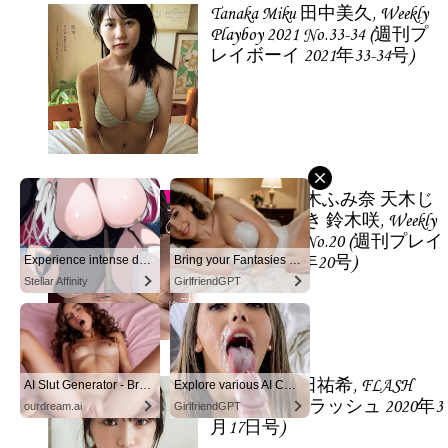
Tanaka Miku 田中美久, Weekly
Playboy 2021 No.33-34 (週刊プ
レイボーイ 2021年33-34号)
倉持由香 鈴木ふみ奈 天木じ
ゅん 柳瀬さき 鈴木咲, Weekly
Playboy 2022 No.20 (週刊プレイ
Experience intense desire for girls anytime, anywhere.
Bring your Fantasies to life
ボーイ 2022年20号)
Stellar Affinity
GirlfriendGPT
Yoda Yuki 与田祐希, FLASH
AI Slut Generator - Bring your Fantasies to life 🔥
Explore various AI Characters on GirlfriendGPT
2020.03.17 (フラッシュ 2020年3
ourdream.ai
GirlfriendGPT
月17日号)