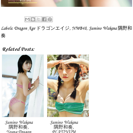
Labels:
Dragon Age ドラゴンエイジ
,
NMB48
,
Sumino Wakana 隅野和
奏
Related Posts:
Sumino Wakana
Sumino Wakana
隅野和奏,
隅野和奏,
Young Dragon
PLATINUM