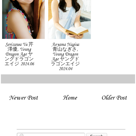
Serizawa Yu 芹
Aoyama Nagisa
澤優, Young
青山なぎさ,
Dragon Age ヤ
Young Dragon
ングドラゴン
Age ヤングド
エイジ 2024.06
ラゴンエイジ
2024.04
Newer Post
Home
Older Post