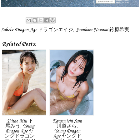
Labels:
Dragon Age ドラゴンエイジ
,
Suzuhara Nozomi 鈴原希実
Related Posts:
Shitao Miu 下
Kawamichi Sara
尾みう, Young
川道さら,
Dragon Age ヤ
Young Dragon
ングドラゴン
Age ヤングド