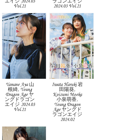
エイジ 2024.03
ラゴンエイジ
Vol.21
2024.03 Vol.21
Yamane Aya 山
Iwata Haruki 岩
根綺, Young
田陽葵,
Dragon Age ヤ
Koizumi Moeka
ングドラゴン
小泉萌香,
エイジ 2024.03
Young Dragon
Vol.21
Age ヤングド
ラゴンエイジ
2024.02