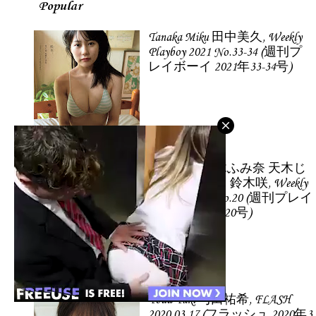
Popular
Tanaka Miku 田中美久, Weekly
Playboy 2021 No.33-34 (週刊プ
レイボーイ 2021年33-34号)
倉持由香 鈴木ふみ奈 天木じ
ゅん 柳瀬さき 鈴木咲, Weekly
Playboy 2022 No.20 (週刊プレイ
ボーイ 2022年20号)
Yoda Yuki 与田祐希, FLASH
2020.03.17 (フラッシュ 2020年3