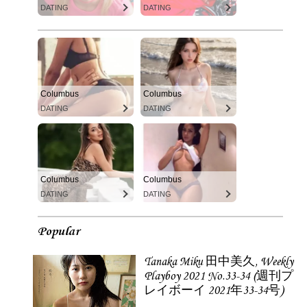
DATING
DATING
Columbus
Columbus
DATING
DATING
Columbus
Columbus
DATING
DATING
Popular
Tanaka Miku 田中美久, Weekly
Playboy 2021 No.33-34 (週刊プ
レイボーイ 2021年33-34号)