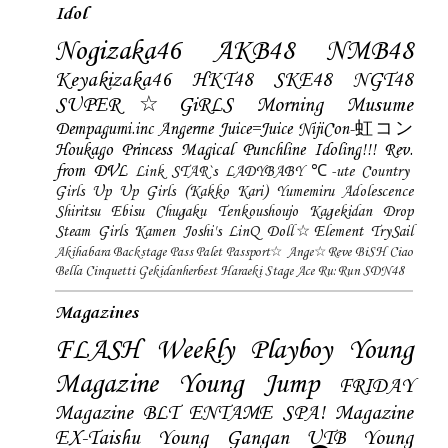
Idol
Nogizaka46
AKB48
NMB48
Keyakizaka46
HKT48
SKE48
NGT48
SUPER☆GiRLS
Morning Musume
Dempagumi.inc
Angerme
Juice=Juice
NijiCon-虹コン
Houkago Princess
Magical Punchline
Idoling!!!
Rev.
from DVL
Link STAR`s
LADYBABY
℃-ute
Country
Girls
Up Up Girls (Kakko Kari)
Yumemiru Adolescence
Shiritsu Ebisu Chugaku
Tenkoushoujo Kagekidan
Drop
Steam Girls
Kamen Joshi's
LinQ
Doll☆Element
TrySail
Akihabara Backstage Pass
Palet
Passport☆
Ange☆Reve
BiSH
Ciao
Bella Cinquetti
Gekidanherbest
Haraeki Stage Ace
Ru:Run
SDN48
Magazines
FLASH
Weekly Playboy
Young
Magazine
Young Jump
FRIDAY
Magazine
BLT
ENTAME
SPA! Magazine
EX-Taishu
Young Gangan
UTB
Young