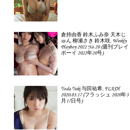
倉持由香 鈴木ふみ奈 天木じ
ゅん 柳瀬さき 鈴木咲, Weekly
Playboy 2022 No.20 (週刊プレイ
ボーイ 2022年20号)
Yoda Yuki 与田祐希, FLASH
2020.03.17 (フラッシュ 2020年3
月17日号)